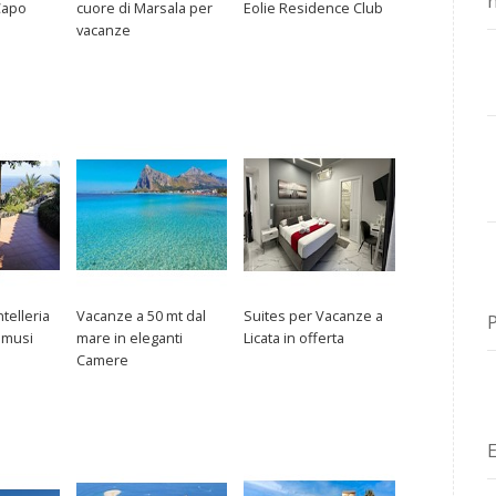
n
Capo
cuore di Marsala per
Eolie Residence Club
vacanze
telleria
Vacanze a 50 mt dal
Suites per Vacanze a
mmusi
mare in eleganti
Licata in offerta
Camere