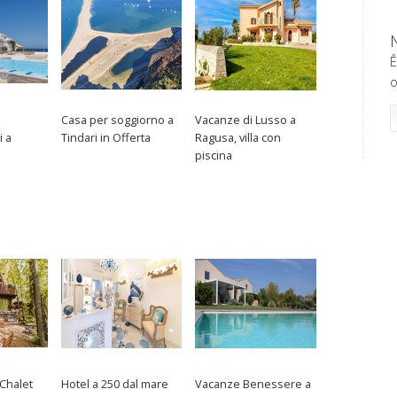
Ê
o
Casa per soggiorno a
Vacanze di Lusso a
i a
Tindari in Offerta
Ragusa, villa con
piscina
Chalet
Hotel a 250 dal mare
Vacanze Benessere a