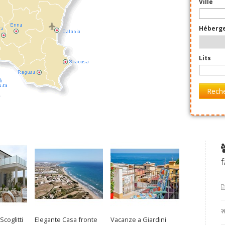
Ville
Héberg
Lits
Rech
f
coglitti
Elegante Casa fronte
Vacanze a Giardini