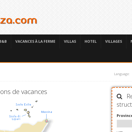
B&B
VACANCES À LA FERME
VILLAS
HOTEL
VILLAGES
Language:
tions de vacances
Re
struc
Provinc