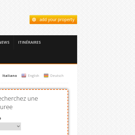
add your property
NEWS
ITINÉRAIRES
Italiano
English
Deutsch
cherchez une
turee
e