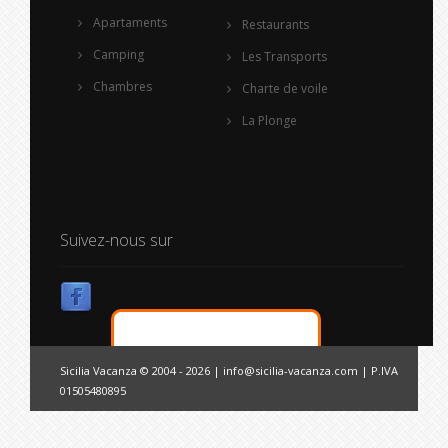
Apartaments
Restaurants
Camping
Les Transports
Chambres
Charte de voile
La Plonge
Suivez-nous sur
Sicilia Vacanza © 2004 - 2026 |
info@sicilia-vacanza.com
| P.IVA
01505480895