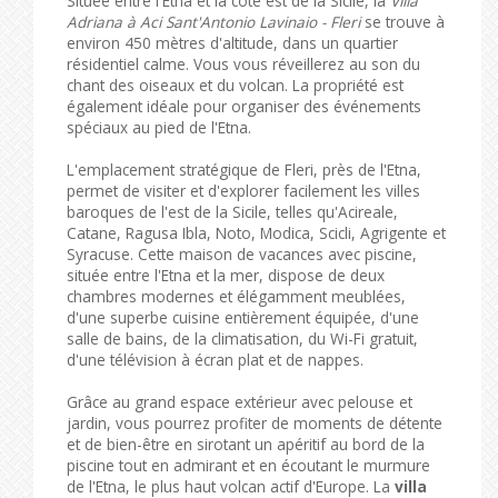
Située entre l'Etna et la côte est de la Sicile, la
Villa
Adriana à Aci Sant'Antonio Lavinaio - Fleri
se trouve à
environ 450 mètres d'altitude, dans un quartier
résidentiel calme. Vous vous réveillerez au son du
chant des oiseaux et du volcan. La propriété est
également idéale pour organiser des événements
spéciaux au pied de l'Etna.
L'emplacement stratégique de Fleri, près de l'Etna,
permet de visiter et d'explorer facilement les villes
baroques de l'est de la Sicile, telles qu'Acireale,
Catane, Ragusa Ibla, Noto, Modica, Scicli, Agrigente et
Syracuse. Cette maison de vacances avec piscine,
située entre l'Etna et la mer, dispose de deux
chambres modernes et élégamment meublées,
d'une superbe cuisine entièrement équipée, d'une
salle de bains, de la climatisation, du Wi-Fi gratuit,
d'une télévision à écran plat et de nappes.
Grâce au grand espace extérieur avec pelouse et
jardin, vous pourrez profiter de moments de détente
et de bien-être en sirotant un apéritif au bord de la
piscine tout en admirant et en écoutant le murmure
de l'Etna, le plus haut volcan actif d'Europe. La
villa