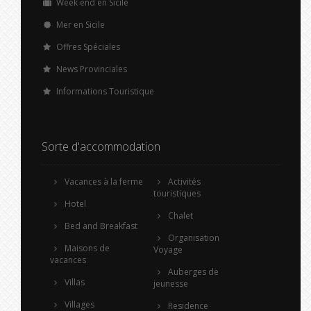
Week end en Sicile
Mer en Sicile
Offres Spéciales
News Provinciales
Informations Touristique
Sorte d'accommodation
Vacances à la ferme
Activités
touristiques
Hotel
Chalet
Bed and Breakfast
Organisation
Maisons de
Voyage
vacances
Auberges de
Villas
jeunesse
Villages
Residence