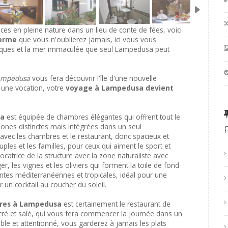
es en pleine nature dans un lieu de conte de fées, voici
ferme
que vous n'oublierez jamais, ici vous vous
ypiques et la mer immaculée que seul Lampedusa peut
Lampedusa
vous fera découvrir l'île d'une nouvelle
t une vocation, votre
voyage à Lampedusa devient
sa
est équipée de chambres élégantes qui offrent tout le
zones distinctes mais intégrées dans un seul
 avec les chambres et le restaurant, donc spacieux et
les et les familles, pour ceux qui aiment le sport et
évocatrice de la structure avec la zone naturaliste avec
r, les vignes et les oliviers qui forment la toile de fond
antes méditerranéennes et tropicales, idéal pour une
 un cocktail au coucher du soleil.
bres à Lampedusa
est certainement le restaurant de
ucré et salé, qui vous fera commencer la journée dans un
ble et attentionné, vous garderez à jamais les plats