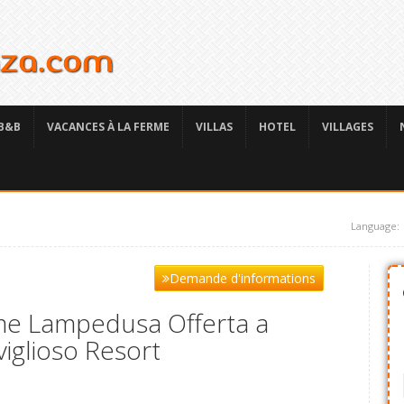
B&B
VACANCES À LA FERME
VILLAS
HOTEL
VILLAGES
Language:
Demande d'informations
rme Lampedusa Offerta a
glioso Resort