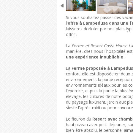
Si vous souhaitez passer des vacanc
l'
offre à Lampedusa dans une 
laisserez dorloter par nos plats t
offrir .
La
Ferme et Resort Costa House 
manière, chez nous l'hospitalité es
une expérience inoubliable
.
La
Ferme proposée à Lampedu
confort, elle est disposée en deux 
environnement : la partie réception
environnements idéaux pour les coup
l'exercice, et puis la partie la plus 
élevage, les cultures de notre potage
du paysage luxuriant. jardin aux pl
sieste l'après-midi ou pour savourer
Le fleuron du
Resort avec cham
haut niveau avec petit-déjeuner, s
bien-être absolu, le personnel aima