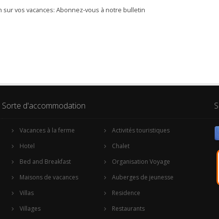
 sur vos vacances: Abonnez-vous à notre bulletin
Sorte d'accommodation
S
Vacances à la ferme
Activités touristiques
Hotel
Chalet
Bed and Breakfast
Organisation Voyage
Maisons de vacances
Auberges de jeunesse
Villas
Residence
Villages
Restaurants