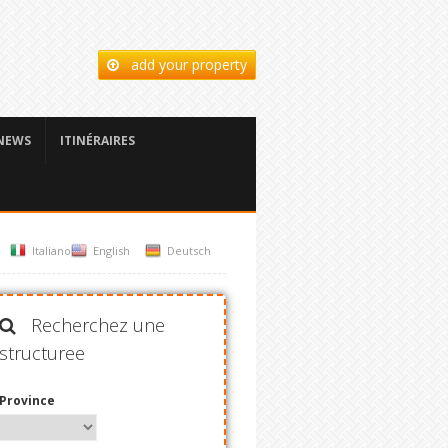
add your property
NEWS
ITINÉRAIRES
Italiano
English
Deutsch
Recherchez une
structuree
Province