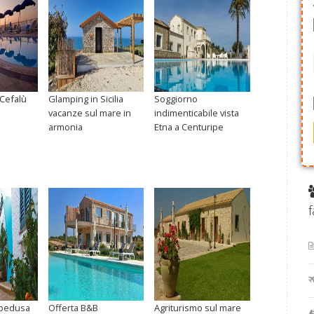
 Cefalù
Glamping in Sicilia
Soggiorno
vacanze sul mare in
indimenticabile vista
armonia
Etna a Centuripe
f
mpedusa
Offerta B&B
Agriturismo sul mare