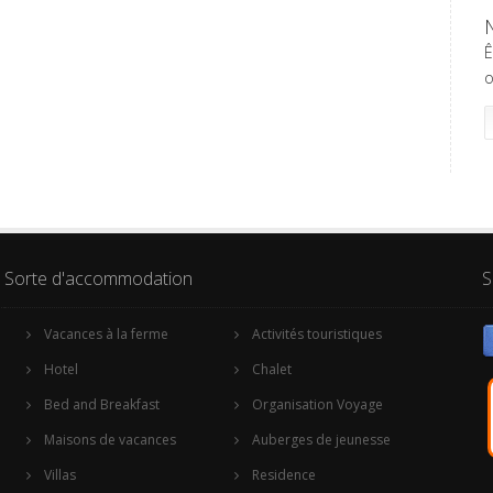
Ê
o
Sorte d'accommodation
S
Vacances à la ferme
Activités touristiques
Hotel
Chalet
Bed and Breakfast
Organisation Voyage
Maisons de vacances
Auberges de jeunesse
Villas
Residence