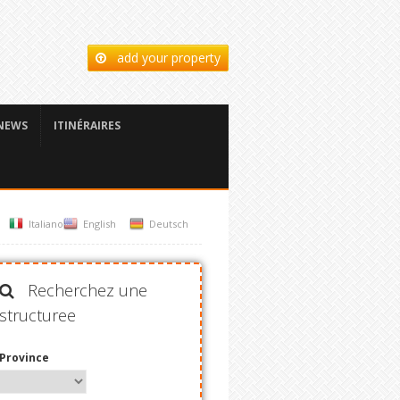
add your property
NEWS
ITINÉRAIRES
Italiano
English
Deutsch
Recherchez une
structuree
Province