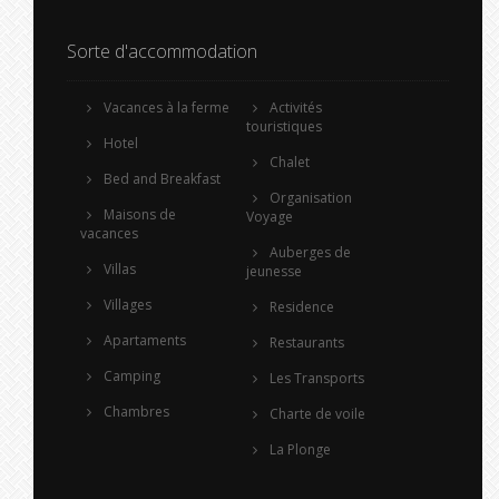
Sorte d'accommodation
Vacances à la ferme
Activités
touristiques
Hotel
Chalet
Bed and Breakfast
Organisation
Maisons de
Voyage
vacances
Auberges de
Villas
jeunesse
Villages
Residence
Apartaments
Restaurants
Camping
Les Transports
Chambres
Charte de voile
La Plonge