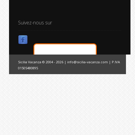
Suivez-nous sur
Sicilia Vacanza © 2004 - 2026 |
info@sicilia-vacanza.com
| P.IVA
01505480895