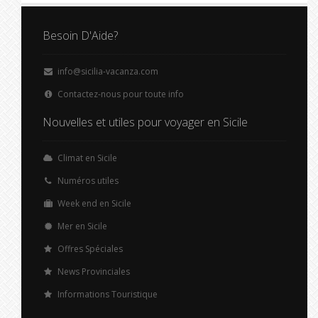
Besoin D'Aide?
info@sicilia-vacanza.com
Contactez-nous pour toute info
Nouvelles et utiles pour voyager en Sicile
Climat en Sicile
Numéros utiles
Week end en Sicile
Mer en Sicile
Offres Spéciales
News Provinciales
Informations Touristique