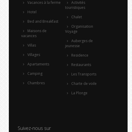
Vacances à la ferme
Activités
touristiques
Hotel
Chalet
Bed and Breakfast
Organisation
Maisons de
Voyage
vacances
Auberges de
Villas
jeunesse
Villages
Residence
Apartaments
Restaurants
Camping
Les Transports
Chambres
Charte de voile
La Plonge
Suivez-nous sur