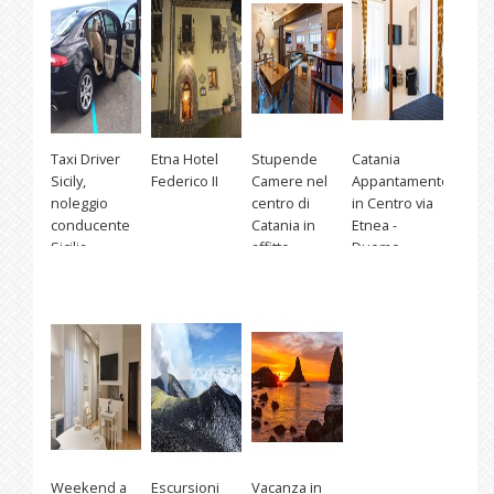
Taxi Driver
Etna Hotel
Stupende
Catania
Sicily,
Federico II
Camere nel
Appantamento
noleggio
centro di
in Centro via
conducente
Catania in
Etnea -
Sicilia
affitto
Duomo
Weekend a
Escursioni
Vacanza in