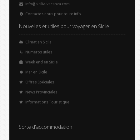
info@sicilia-vacanza.com
Contactez-nous pour toute info
Nouvelles et utiles pour voyager en Sicile
Climat en Sicile
Numéros utiles
Week end en Sicile
Mer en Sicile
Offres Spéciales
News Provinciales
Informations Touristique
Sorte d'accommodation