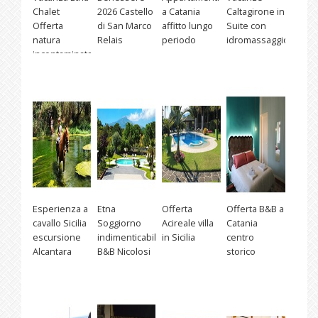
Chalet
2026 Castello
a Catania
Caltagirone in
Offerta
di San Marco
affitto lungo
Suite con
natura
Relais
periodo
idromassaggio
incontaminata
Esperienza a
Etna
Offerta
Offerta B&B a
cavallo Sicilia
Soggiorno
Acireale villa
Catania
escursione
indimenticabile
in Sicilia
centro
Alcantara
B&B Nicolosi
storico