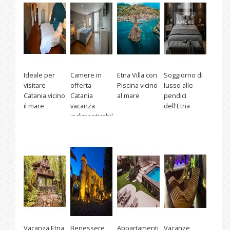
Ideale per
Camere in
Etna Villa con
Soggiorno di
visitare
offerta
Piscina vicino
lusso alle
Catania vicino
Catania
al mare
pendici
il mare
vacanza
dell'Etna
indimenticabile
Vacanza Etna
Benessere
Appartamenti
Vacanze