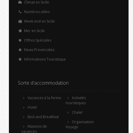
Climat en Sicile
Numéros utiles
Week end en Sicile
Mer en Sicile
Offres Spéciales
News Provinciales
Informations Touristique
Sorte d'accommodation
Vacances à la ferme
Activités
touristiques
Hotel
Chalet
Bed and Breakfast
Organisation
Maisons de
Voyage
vacances