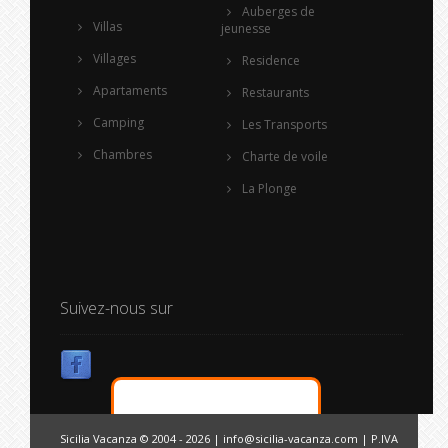
Auberges de
Villas
jeunesse
Villages
Residence
Apartaments
Restaurants
Camping
Les Transports
Chambres
Charte de voile
La Plonge
Suivez-nous sur
Sicilia Vacanza © 2004 - 2026 |
info@sicilia-vacanza.com
| P.IVA