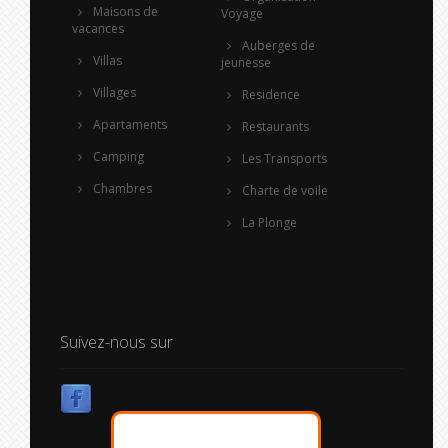
Maisons de
Voyage
vacances
Auberges de
Villas
jeunesse
Villages
Residence
Apartaments
Restaurants
Camping
Les Transports
Chambres
Charte de voile
La Plonge
Suivez-nous sur