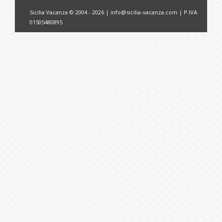
Sicilia Vacanza © 2004 - 2026 |
info@sicilia-vacanza.com
| P.IVA
01505480895