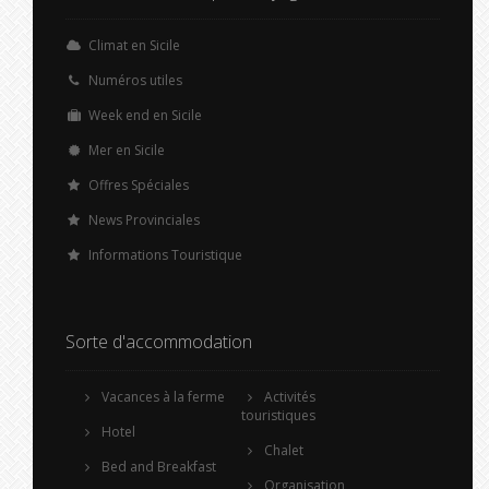
Climat en Sicile
Numéros utiles
Week end en Sicile
Mer en Sicile
Offres Spéciales
News Provinciales
Informations Touristique
Sorte d'accommodation
Vacances à la ferme
Activités
touristiques
Hotel
Chalet
Bed and Breakfast
Organisation