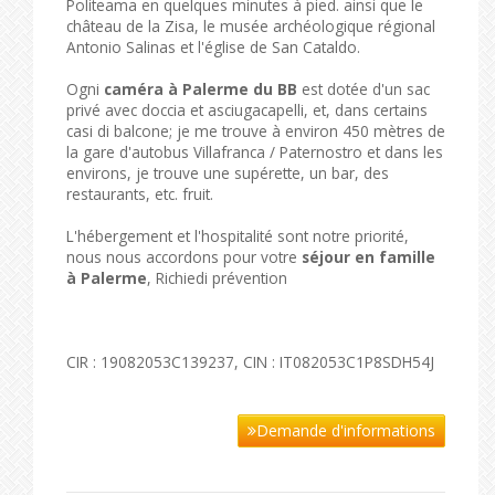
Politeama en quelques minutes à pied. ainsi que le
château de la Zisa, le musée archéologique régional
Antonio Salinas et l'église de San Cataldo.
Ogni
caméra à Palerme du BB
est dotée d'un sac
privé avec doccia et asciugacapelli, et, dans certains
casi di balcone; je me trouve à environ 450 mètres de
la gare d'autobus Villafranca / Paternostro et dans les
environs, je trouve une supérette, un bar, des
restaurants, etc. fruit.
L'hébergement et l'hospitalité sont notre priorité,
nous nous accordons pour votre
séjour en famille
à Palerme
, Richiedi prévention
CIR : 19082053C139237, CIN : IT082053C1P8SDH54J
Demande d'informations