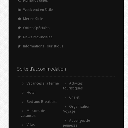
Numéros utiles
Week end en Sicile
Mer en Sicile
Offres Spéciales
News Provinciales
Informations Touristique
Sorte d'accommodation
Vacances à la ferme
Activités
touristiques
Hotel
Chalet
Bed and Breakfast
Organisation
Maisons de
Voyage
vacances
Auberges de
Villas
jeunesse