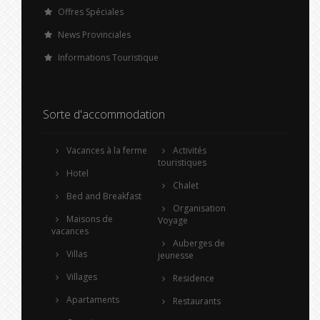
Offres Spéciales
News Provinciales
Informations Touristique
Sorte d'accommodation
Vacances à la ferme
Activités
touristiques
Hotel
Chalet
Bed and Breakfast
Organisation
Maisons de
Voyage
vacances
Auberges de
Villas
jeunesse
Villages
Residence
Apartaments
Restaurants