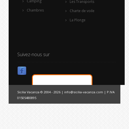
Camping
Les Transports
Chambres
Charte de voile
La Plonge
Suivez-nous sur
Sicilia Vacanza © 2004 - 2026 |
info@sicilia-vacanza.com
| P.IVA
01505480895