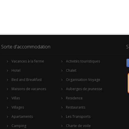
Sorte d'accommodation
S
Vacances à la ferme
Activités touristiques
Hotel
Chalet
Bed and Breakfast
Organisation Voyage
Maisons de vacances
Auberges de jeunesse
Villas
Residence
Villages
Restaurants
Apartaments
Les Transports
Camping
Charte de voile