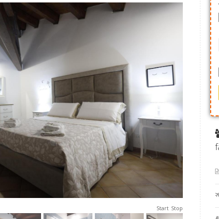
f
Start
Stop