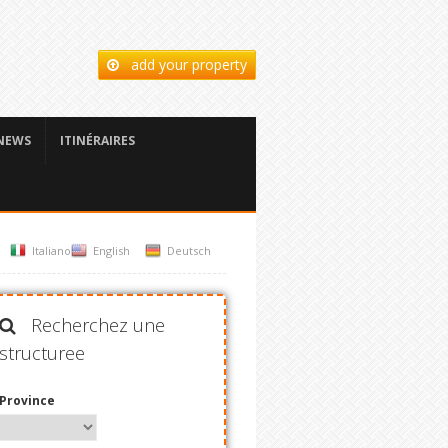
add your property
NEWS
ITINÉRAIRES
Italiano
English
Deutsch
Recherchez une
structuree
Province