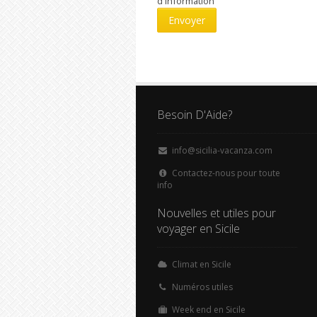
d'information
Besoin D'Aide?
info@sicilia-vacanza.com
Contactez-nous pour toute
info
Nouvelles et utiles pour
voyager en Sicile
Climat en Sicile
Numéros utiles
Week end en Sicile