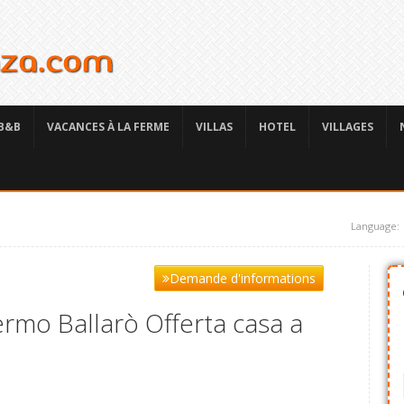
B&B
VACANCES À LA FERME
VILLAS
HOTEL
VILLAGES
Language:
Demande d'informations
rmo Ballarò Offerta casa a