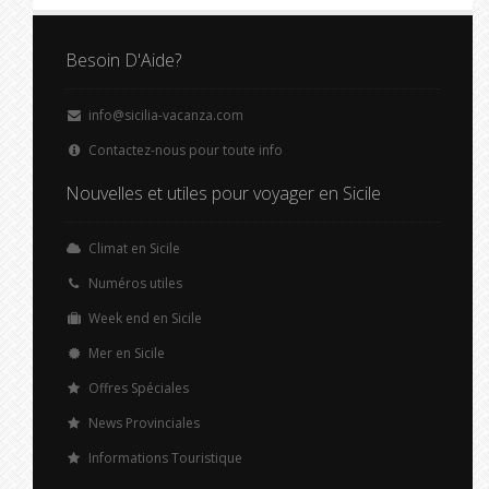
Besoin D'Aide?
info@sicilia-vacanza.com
Contactez-nous pour toute info
Nouvelles et utiles pour voyager en Sicile
Climat en Sicile
Numéros utiles
Week end en Sicile
Mer en Sicile
Offres Spéciales
News Provinciales
Informations Touristique