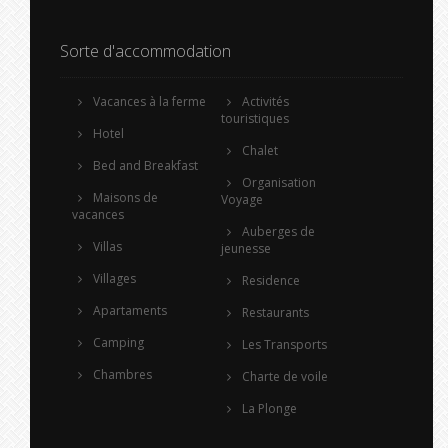
Sorte d'accommodation
Vacances à la ferme
Activités
touristiques
Hotel
Chalet
Bed and Breakfast
Organisation
Maisons de
Voyage
vacances
Auberges de
Villas
jeunesse
Villages
Residence
Apartaments
Restaurants
Camping
Les Transports
Chambres
Charte de voile
La Plonge