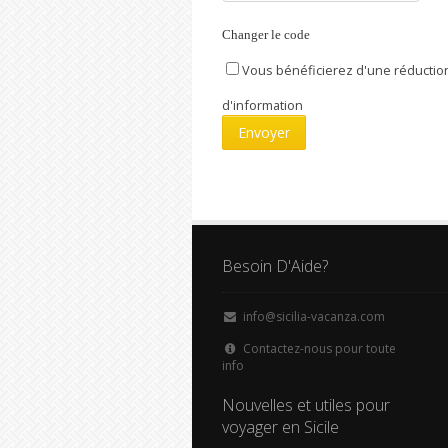
Changer le code
Vous bénéficierez d'une réduction
d'information
Besoin D'Aide?
info@sicilia-vacanza.com
Contactez-nous pour toute
info
Nouvelles et utiles pour
voyager en Sicile