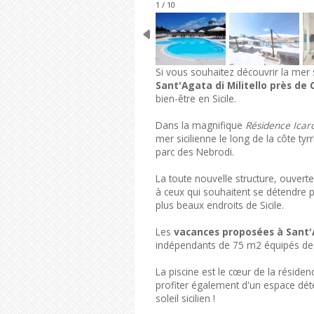
1 / 10
Si vous souhaitez découvrir la mer sic
Sant'Agata di Militello près de
bien-être en Sicile.
Dans la magnifique
Résidence Icaro
mer sicilienne le long de la côte ty
parc des Nebrodi.
La toute nouvelle structure, ouvert
à ceux qui souhaitent se détendre p
plus beaux endroits de Sicile.
Les
vacances proposées à Sant'A
indépendants de 75 m2 équipés de t
La piscine est le cœur de la résid
profiter également d'un espace déten
soleil sicilien !