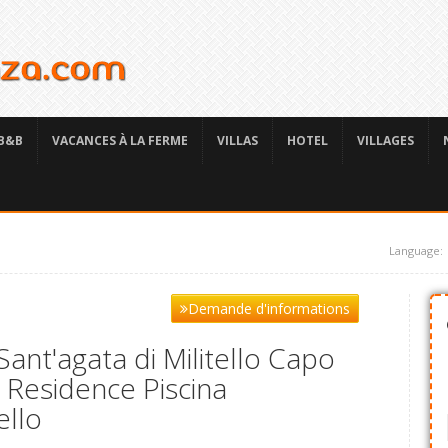
B&B
VACANCES À LA FERME
VILLAS
HOTEL
VILLAGES
Language:
Demande d'informations
ant'agata di Militello Capo
 Residence Piscina
ello