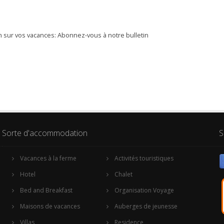
 sur vos vacances: Abonnez-vous à notre bulletin
Sorte d'accommodation
S
Vacances à la ferme
Activités touristiques
Hotel
Chalet
Bed and Breakfast
Organisation Voyage
Maisons de vacances
Auberges de jeunesse
Villas
Residence