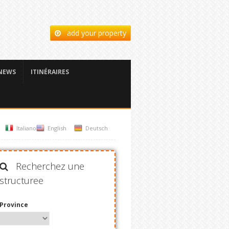
add your property
NEWS
ITINÉRAIRES
Italiano
English
Deutsch
Recherchez une
structuree
Province