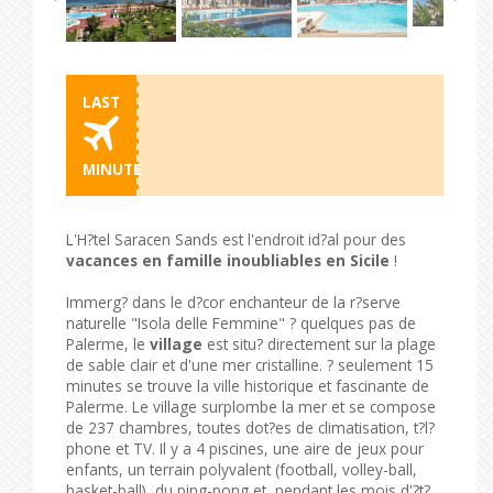
LAST
MINUTE
L'H?tel Saracen Sands est l'endroit id?al pour des
vacances en famille inoubliables en Sicile
!
Immerg? dans le d?cor enchanteur de la r?serve
naturelle "Isola delle Femmine" ? quelques pas de
Palerme, le
village
est situ? directement sur la plage
de sable clair et d'une mer cristalline. ? seulement 15
minutes se trouve la ville historique et fascinante de
Palerme. Le village surplombe la mer et se compose
de 237 chambres, toutes dot?es de climatisation, t?l?
phone et TV. Il y a 4 piscines, une aire de jeux pour
enfants, un terrain polyvalent (football, volley-ball,
basket-ball), du ping-pong et, pendant les mois d'?t?,