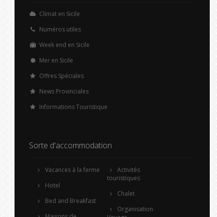
Climat en Sicile
Numéros utiles
Week end en Sicile
Mer en Sicile
Offres Spéciales
News Provinciales
Informations Touristique
Sorte d'accommodation
Vacances à la ferme
Activités
touristiques
Hotel
Chalet
Bed and Breakfast
Organisation
Maisons de