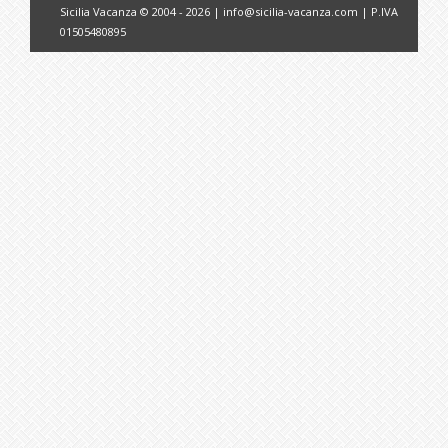
Sicilia Vacanza © 2004 - 2026 |
info@sicilia-vacanza.com
| P.IVA
01505480895