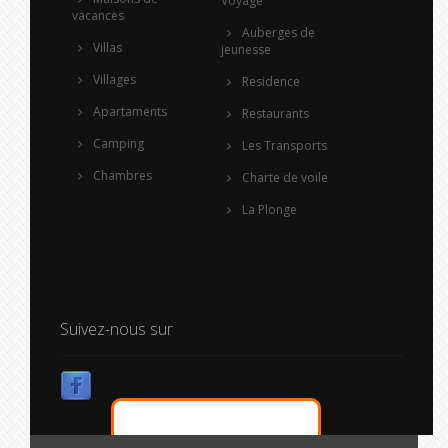
Voyage
vacances
Auberges de
Villas
jeunesse
Villages
Residence
Apartaments
Restaurants
Camping
Les Transports
Chambres
Charte de voile
La Plonge
Suivez-nous sur