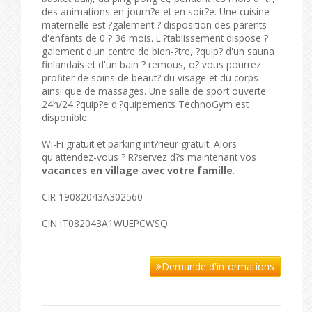
des animations en journ?e et en soir?e. Une cuisine
maternelle est ?galement ? disposition des parents
d'enfants de 0 ? 36 mois. L'?tablissement dispose ?
galement d'un centre de bien-?tre, ?quip? d'un sauna
finlandais et d'un bain ? remous, o? vous pourrez
profiter de soins de beaut? du visage et du corps
ainsi que de massages. Une salle de sport ouverte
24h/24 ?quip?e d'?quipements TechnoGym est
disponible.
Wi-Fi gratuit et parking int?rieur gratuit. Alors
qu'attendez-vous ? R?servez d?s maintenant vos
vacances en village avec votre famille
.
CIR 19082043A302560
CIN IT082043A1WUEPCWSQ
Demande d'informations