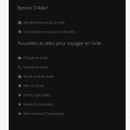
Besoin D'Aide?
info@sicilia-vacanza.com
Contactez-nous pour toute info
Nouvelles et utiles pour voyager en Sicile
Climat en Sicile
Numéros utiles
Week end en Sicile
Mer en Sicile
Offres Spéciales
News Provinciales
Informations Touristique