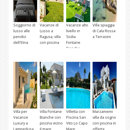
Soggiorno di
Vacanze di
Vacanze alto
Villa spiaggia
lusso alle
Lusso a
livello in
di Cala Rossa
pendici
Ragusa, villa
Sicilia
a Terrasini
dell'Etna
con piscina
Fontane
Bianche
Villa per
Villa Fontane
Villetta con
Marzamemi
Vacanze
Bianche con
Piscina San
villa da sogno
Luxury a
piscina vicino
Vito Lo Capo
con piscina in
Lampedusa
il mare
Mare
offerta