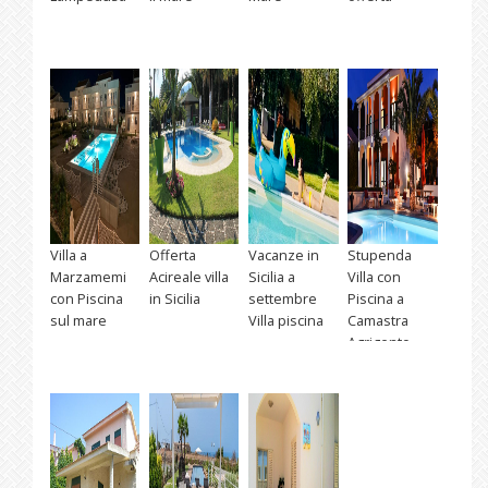
Villa a
Offerta
Vacanze in
Stupenda
Marzamemi
Acireale villa
Sicilia a
Villa con
con Piscina
in Sicilia
settembre
Piscina a
sul mare
Villa piscina
Camastra
Agrigento