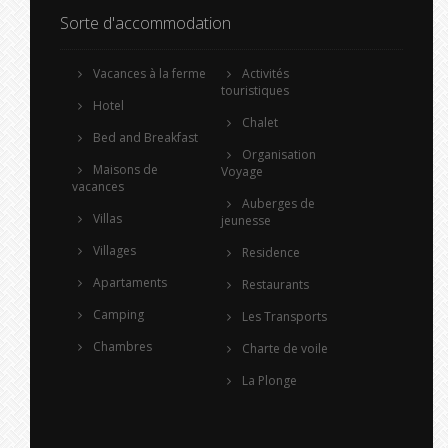
Sorte d'accommodation
Vacances à la ferme
Activités
touristiques
Hotel
Chalet
Bed and Breakfast
Organisation
Maisons de
Voyage
vacances
Auberges de
Villas
jeunesse
Villages
Residence
Apartaments
Restaurants
Camping
Les Transports
Chambres
Charte de voile
La Plonge