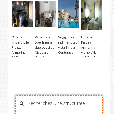
Offerta
Vacanza a
Soggiorno
Hotel a
imperdibile
Sperlinga a
indimenticabile
Piazza
Piazza
due passi da
vista Etna a
Armerina
Armerina
Nicosia e
Centuripe
vicino Villa
B&B Luxury
Gangi
del Casale
Recherchez une structuree