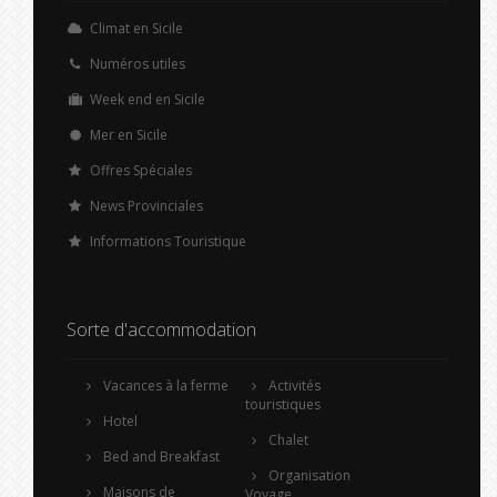
Climat en Sicile
Numéros utiles
Week end en Sicile
Mer en Sicile
Offres Spéciales
News Provinciales
Informations Touristique
Sorte d'accommodation
Vacances à la ferme
Activités
touristiques
Hotel
Chalet
Bed and Breakfast
Organisation
Maisons de
Voyage