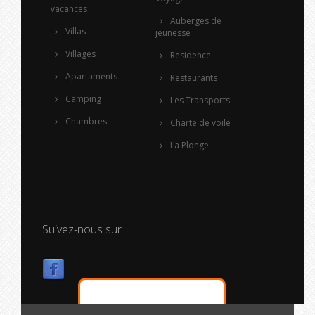
vacances
Auberges de
Villas
jeunesse
Villages
Residence
Apartaments
Restaurants
Camping
Les Transports
Chambres
Charte de voile
La Plonge
Suivez-nous sur