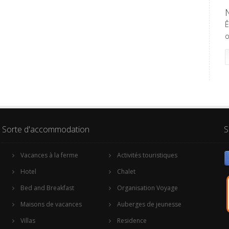
Ê
o
Sorte d'accommodation
S
Vacances à la ferme
Activités touristiques
Hotel
Chalet
Bed and Breakfast
Organisation Voyage
Maisons de vacances
Auberges de jeunesse
Villas
Residence