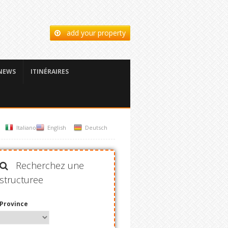
add your property
NEWS
ITINÉRAIRES
Italiano
English
Deutsch
Recherchez une
structuree
Province