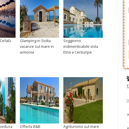
 Cefalù
Glamping in Sicilia
Soggiorno
vacanze sul mare in
indimenticabile vista
armonia
Etna a Centuripe
f
mpedusa
Offerta B&B
Agriturismo sul mare