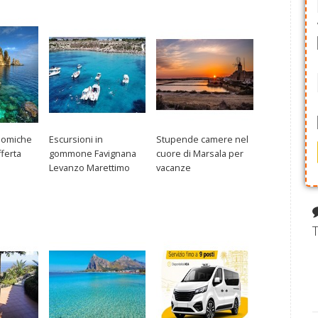
nomiche
Escursioni in
Stupende camere nel
fferta
gommone Favignana
cuore di Marsala per
Levanzo Marettimo
vacanze