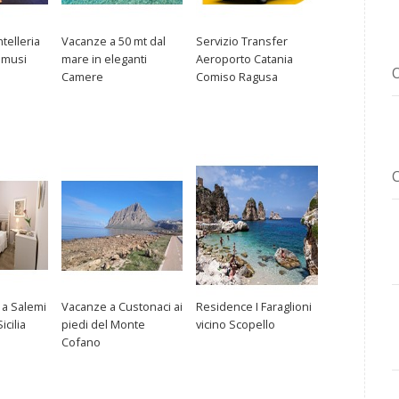
telleria
Vacanze a 50 mt dal
Servizio Transfer
mmusi
mare in eleganti
Aeroporto Catania
Camere
Comiso Ragusa
 a Salemi
Vacanze a Custonaci ai
Residence I Faraglioni
icilia
piedi del Monte
vicino Scopello
Cofano