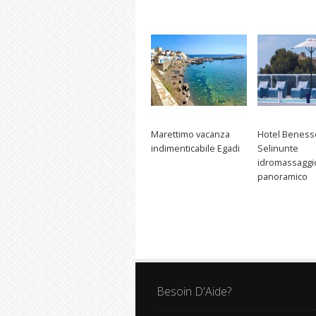
Marettimo vacanza
Hotel Beness
indimenticabile Egadi
Selinunte
idromassaggi
panoramico
Besoin D'Aide?