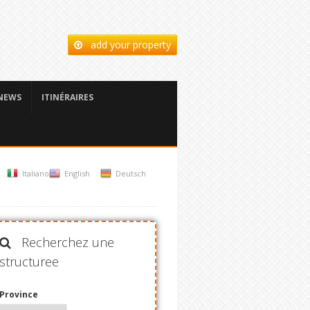
add your property
NEWS
ITINÉRAIRES
Italiano
English
Deutsch
Recherchez une
structuree
Province