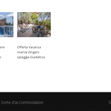
ere
Offerta Vacanza
riserva Zingaro
o
spiaggia Guidaloca
Sorte d'accommodation
S