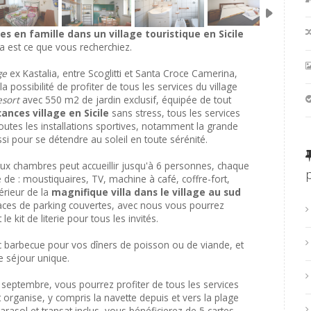
es en famille dans un village touristique en Sicile
la est ce que vous recherchiez.
ge
ex Kastalia, entre Scoglitti et Santa Croce Camerina,
la possibilité de profiter de tous les services du village
esort
avec 550 m2 de jardin exclusif, équipée de tout
ances village en Sicile
sans stress, tous les services
toutes les installations sportives, notamment la grande
ssi pour se détendre au soleil en toute sérénité.
 deux chambres peut accueillir jusqu'à 6 personnes, chaque
 de : moustiquaires, TV, machine à café, coffre-fort,
érieur de la
magnifique villa dans le village au sud
laces de parking couvertes, avec nous vous pourrez
le kit de literie pour tous les invités.
ec barbecue pour vos dîners de poisson ou de viande, et
e séjour unique.
à septembre, vous pourrez profiter de tous les services
organise, y compris la navette depuis et vers la plage
parasol et transat inclus, vous bénéficierez de 5 cartes