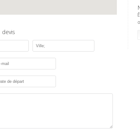
Ê
o
 devis