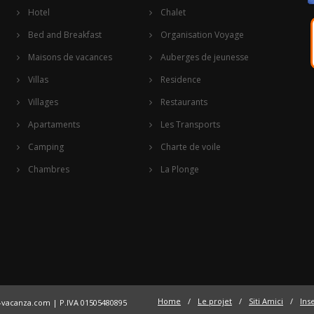
Hotel
Chalet
Bed and Breakfast
Organisation Voyage
Maisons de vacances
Auberges de jeunesse
Villas
Residence
Villages
Restaurants
Apartaments
Les Transports
Camping
Charte de voile
Chambres
La Plonge
Home
/
Le projet
/
Siti Amici
/
Inse
a-vacanza.com
| P.IVA 01505480895