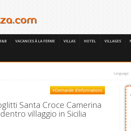
B&B
VACANCES À LA FERME
VILLAS
HOTEL
VILLAGES
Language:
Demande d'informations
oglitti Santa Croce Camerina
ntro villaggio in Sicilia