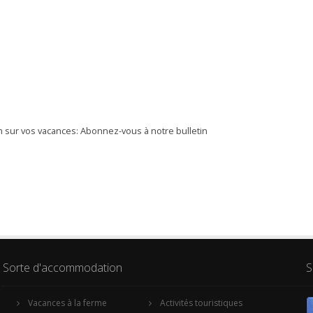
 sur vos vacances: Abonnez-vous à notre bulletin
Sorte d'accommodation
S
Vacances à la ferme
Activités touristiques