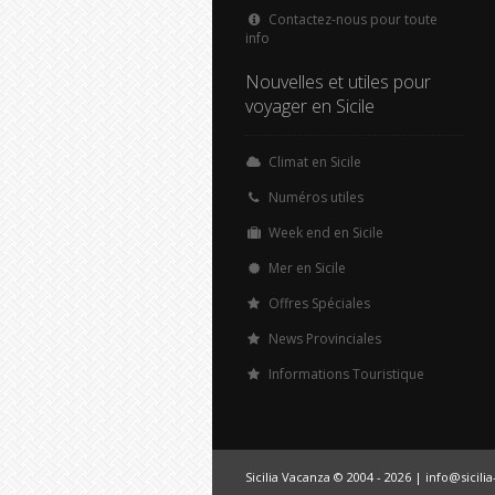
Contactez-nous pour toute
info
Nouvelles et utiles pour
voyager en Sicile
Climat en Sicile
Numéros utiles
Week end en Sicile
Mer en Sicile
Offres Spéciales
News Provinciales
Informations Touristique
Sicilia Vacanza © 2004 - 2026 |
info@sicili