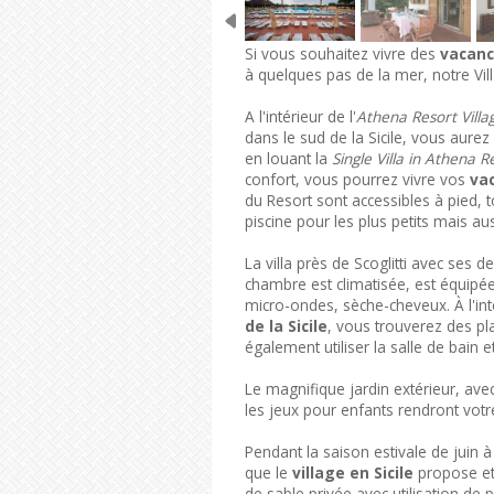
Si vous souhaitez vivre des
vacanc
à quelques pas de la mer, notre Vil
A l'intérieur de l'
Athena Resort Villa
dans le sud de la Sicile, vous aurez 
en louant la
Single Villa in Athena R
confort, vous pourrez vivre vos
vac
du Resort sont accessibles à pied, 
piscine pour les plus petits mais au
La villa près de Scoglitti avec ses
chambre est climatisée, est équipée
micro-ondes, sèche-cheveux. À l'int
de la Sicile
, vous trouverez des p
également utiliser la salle de bain et 
Le magnifique jardin extérieur, av
les jeux pour enfants rendront votr
Pendant la saison estivale de juin 
que le
village en Sicile
propose et 
de sable privée avec utilisation de 