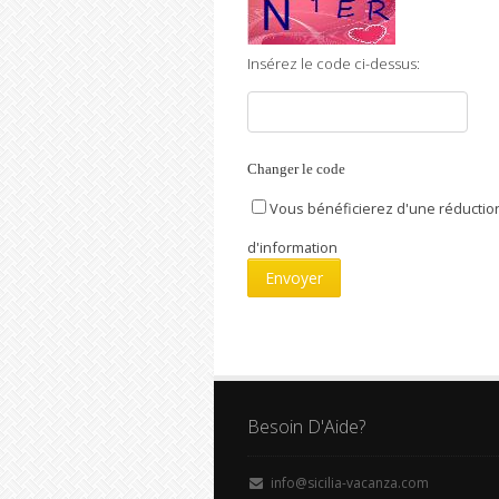
Insérez le code ci-dessus:
Changer le code
Vous bénéficierez d'une réduction
d'information
Besoin D'Aide?
info@sicilia-vacanza.com