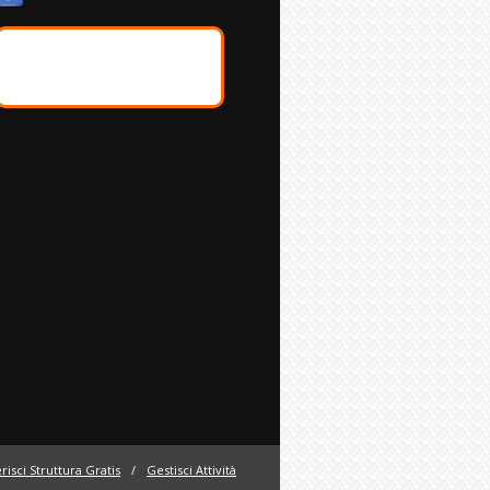
risci Struttura Gratis
/
Gestisci Attività