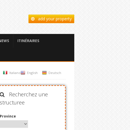
add your property
NEWS
ITINÉRAIRES
Italiano
English
Deutsch
Recherchez une
structuree
Province