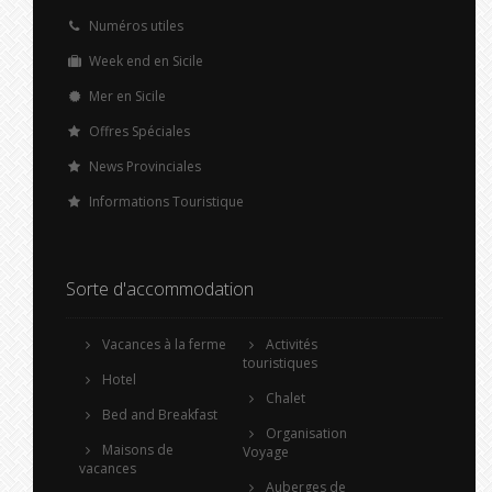
Numéros utiles
Week end en Sicile
Mer en Sicile
Offres Spéciales
News Provinciales
Informations Touristique
Sorte d'accommodation
Vacances à la ferme
Activités
touristiques
Hotel
Chalet
Bed and Breakfast
Organisation
Maisons de
Voyage
vacances
Auberges de