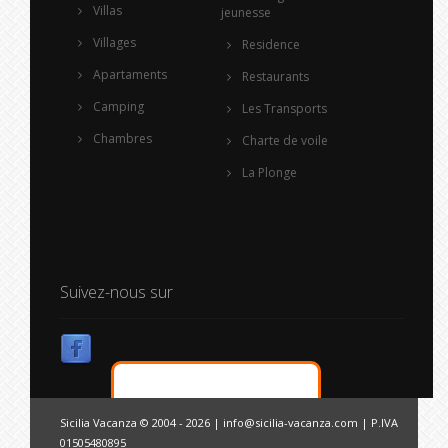
Villas
jeunesse
Villages
Residence
Apartaments
Restaurants
Camping
Les Transports
Chambres
Charte de voile
La Plonge
Suivez-nous sur
Sicilia Vacanza © 2004 - 2026 |
info@sicilia-vacanza.com
| P.IVA
01505480895