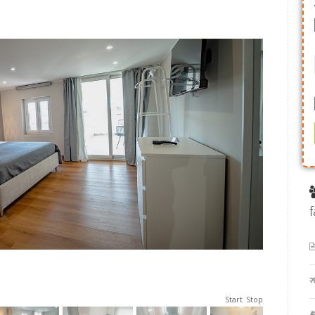
f
Start
Stop