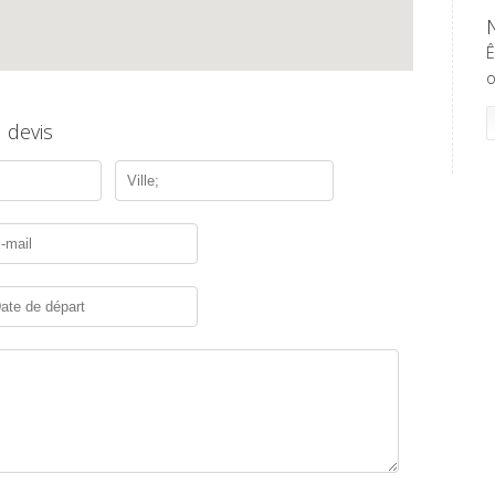
Ê
o
 devis