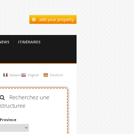
add your property
NEWS
ITINÉRAIRES
Italiano
English
Deutsch
Recherchez une
structuree
Province