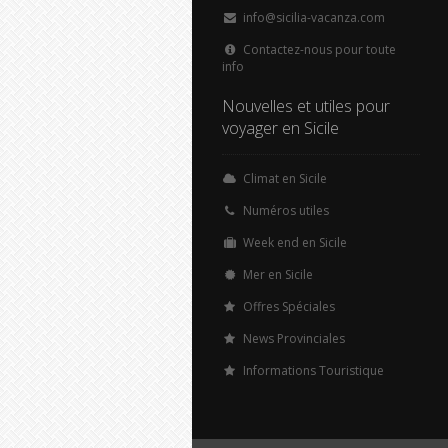
info@sicilia-vacanza.com
Contactez-nous pour toute
info
Nouvelles et utiles pour
voyager en Sicile
Climat en Sicile
Numéros utiles
Week end en Sicile
Mer en Sicile
Offres Spéciales
News Provinciales
Informations Touristique