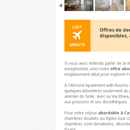
LAST
Offres de de
disponibles,
MINUTE
Si vous avez entendu parler de la vil
exceptionnel, voici notre
offre abo
emplacement idéal pour explorer l'es
À l'Almond Apartment with Rooms i
quelques kilomètres seulement du plu
animée de Sicile, avec sa Via Etne
aux poissons et ses discothèques.
Pour votre séjour
abordable à C
chambres doubles ou triples tout co
chambres sont climatisées, décorées
fourni.