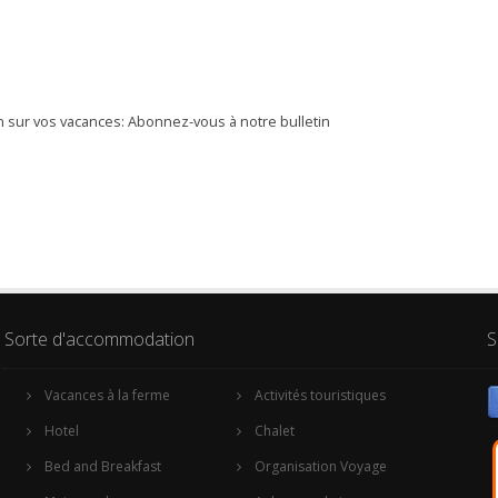
 sur vos vacances: Abonnez-vous à notre bulletin
Sorte d'accommodation
S
Vacances à la ferme
Activités touristiques
Hotel
Chalet
Bed and Breakfast
Organisation Voyage