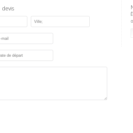
 devis
Ê
o