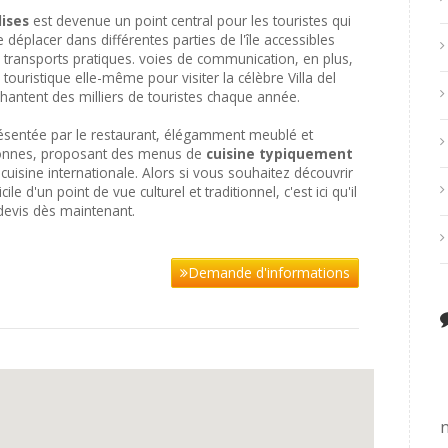
ises
est devenue un point central pour les touristes qui
 déplacer dans différentes parties de l'île accessibles
s transports pratiques. voies de communication, en plus,
ouristique elle-même pour visiter la célèbre Villa del
antent des milliers de touristes chaque année.
présentée par le restaurant, élégamment meublé et
rsonnes, proposant des menus de
cuisine typiquement
uisine internationale. Alors si vous souhaitez découvrir
cile d'un point de vue culturel et traditionnel, c'est ici qu'il
evis dès maintenant.
Demande d'informations
n