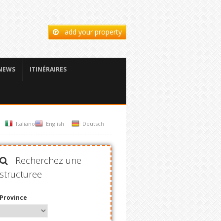
add your property
NEWS
ITINÉRAIRES
Italiano
English
Deutsch
Recherchez une
structuree
Province