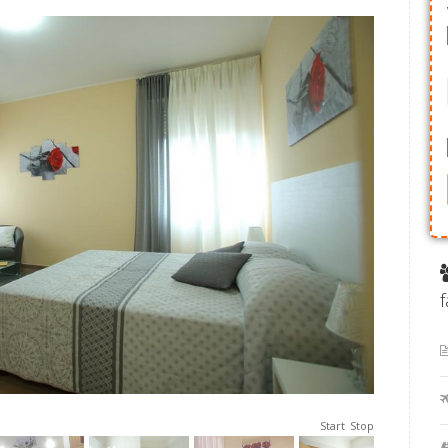
f
Start
Stop