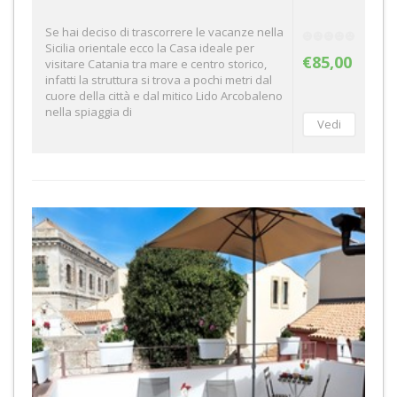
Se hai deciso di trascorrere le vacanze nella
Sicilia orientale ecco la Casa ideale per
€85,00
visitare Catania tra mare e centro storico,
infatti la struttura si trova a pochi metri dal
cuore della città e dal mitico Lido Arcobaleno
nella spiaggia di