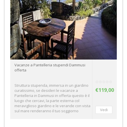
Vacanze a Pantelleria stupendi Dammusi
offerta
Struttura stupenda, immersa in un giardino
€119,00
curatissimo, se desideri le vacanze a
Pantelleria in Dammusi in offerta questo è il
luogo che cercavi, la parte esterna col
meraviglioso giardino e le verande con vista
sul mare renderanno il tuo soggiorno