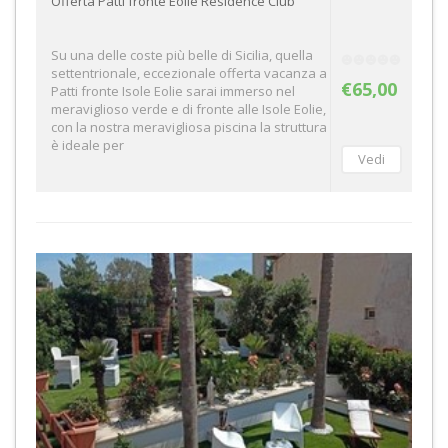
Offerta Patti fronte Eolie Residence Club
Su una delle coste più belle di Sicilia, quella
settentrionale, eccezionale offerta vacanza a
€65,00
Patti fronte Isole Eolie sarai immerso nel
meraviglioso verde e di fronte alle Isole Eolie,
con la nostra meravigliosa piscina la struttura
è ideale per