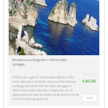
Residence Le Magnolie a 100 mt dalla
spiaggia
Offerta di Luglio in Sicilia imperdibile a 100
€40,00
metri dal mare richiede adesso Il Residence
Le Magnolie dista 100 mt dalla spiaggia e
500mt dal centro abitato. Composto da 15
appartamenti tutti arredati e tutti diversi tra di
loro in forme, grandezze