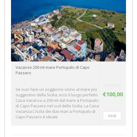
Vacanze 200 mt mare Portopalo di Capo
Passero
Se vuoi fare un soggiorno vicino al mare più
€100,00
suggestivo della Sicilia, ecco il luogo perfetto
Casa Vacanza a 200 mt dal mare a Portopalo
di Capo Passero nel sud della Sicilia. La Casa
Vacanza L'isola dei due mari a Portopalo di
Capo Passero è ideale