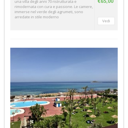
€65,00
una villa degli anni 70 ristrutturata e
rimodernata con cura e passione. Le camere,
immerse nel verde degli agrumeti, sono
arredate in stile moderno