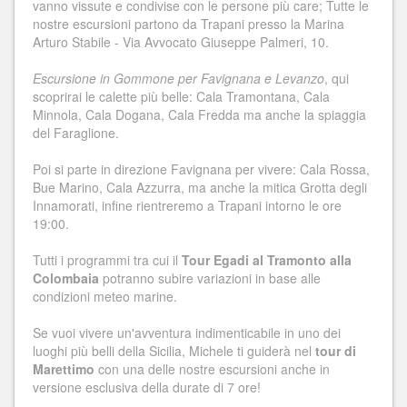
vanno vissute e condivise con le persone più care; Tutte le
nostre escursioni partono da Trapani presso la Marina
Arturo Stabile - Via Avvocato Giuseppe Palmeri, 10.
Escursione in Gommone per Favignana e Levanzo
, qui
scoprirai le calette più belle: Cala Tramontana, Cala
Minnola, Cala Dogana, Cala Fredda ma anche la spiaggia
del Faraglione.
Poi si parte in direzione Favignana per vivere: Cala Rossa,
Bue Marino, Cala Azzurra, ma anche la mitica Grotta degli
Innamorati, infine rientreremo a Trapani intorno le ore
19:00.
Tutti i programmi tra cui il
Tour Egadi al Tramonto alla
Colombaia
potranno subire variazioni in base alle
condizioni meteo marine.
Se vuoi vivere un'avventura indimenticabile in uno dei
luoghi più belli della Sicilia, Michele ti guiderà nel
tour di
Marettimo
con una delle nostre escursioni anche in
versione esclusiva della durate di 7 ore!