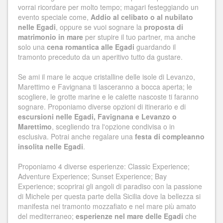
vorrai ricordare per molto tempo; magari festeggiando un
evento speciale come,
Addio al celibato o al nubilato
nelle Egadi
, oppure se vuoi sognare la
proposta di
matrimonio in mare
per stupire il tuo partner, ma anche
solo una
cena romantica alle Egadi
guardando il
tramonto preceduto da un aperitivo tutto da gustare.
Se ami il mare le acque cristalline delle isole di Levanzo,
Marettimo e Favignana ti lasceranno a bocca aperta; le
scogliere, le grotte marine e le calette nascoste ti faranno
sognare. Proponiamo diverse opzioni di itinerario e di
escursioni nelle Egadi, Favignana e Levanzo o
Marettimo
, scegliendo tra l'opzione condivisa o in
esclusiva. Potrai anche regalare una
festa di compleanno
insolita nelle Egadi
.
Proponiamo 4 diverse esperienze: Classic Experience;
Adventure Experience; Sunset Experience; Bay
Experience; scoprirai gli angoli di paradiso con la passione
di Michele per questa parte della Sicilia dove la bellezza si
manifesta nei tramonto mozzafiato e nel mare più amato
del mediterraneo;
esperienze nel mare delle Egadi
che