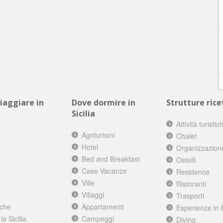
viaggiare in
Dove dormire in
Strutture ricet
Sicilia
Attività turistic
Agriturismi
Chalet
Hotel
Organizzazion
Bed and Breakfast
Ostelli
Case Vacanze
Residence
Ville
Ristoranti
Villaggi
Trasporti
iche
Appartamenti
Esperienze in 
a Sicilia
Campeggi
Diving