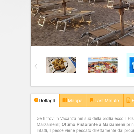
Dettagli
Mappa
Last Minute
P
Se ti trovi in Vacanza nel sud della Sicilia ecco il 
Marzamemi;
Ottimo Ristorante a Marzamemi
prin
infatti, il pesce viene pescato direttamente dai propr