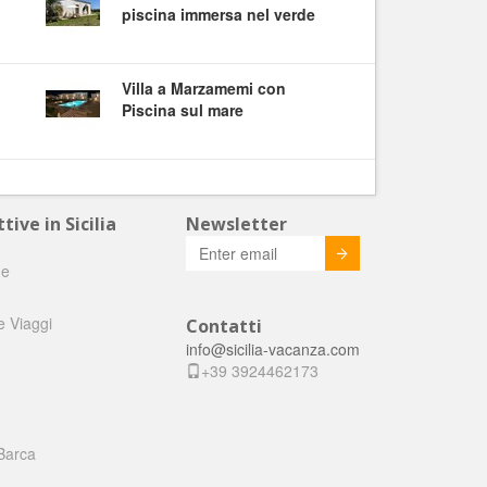
piscina immersa nel verde
Villa a Marzamemi con
Piscina sul mare
tive in Sicilia
Newsletter
Invia
he
e Viaggi
Contatti
info@sicilia-vacanza.com
+39 3924462173
Barca