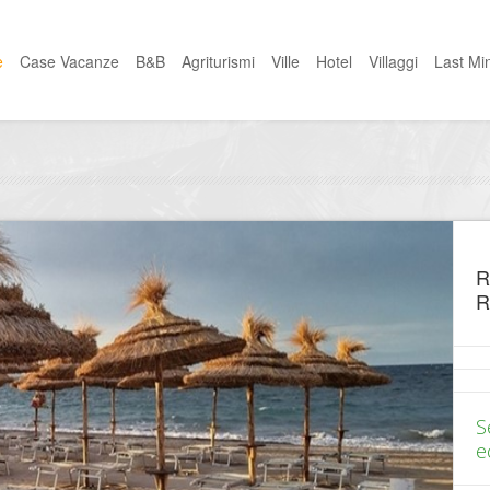
e
Case Vacanze
B&B
Agriturismi
Ville
Hotel
Villaggi
Last Mi
R
R
S
ec