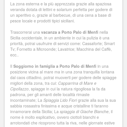
La zona esterna e la più apprezzata grazie alla spaziosa
veranda dotata di lettini e solarium perfetta per godere di
un aperitivo o, grazie al barbecue, di una cena a base di
pesce locale e prodotti tipici siciliani.
Trascorrerai una
vacanza a Porto Palo di Menfi
nella
Sicilia occidentale, in un ambiente in cui la pulizia è una
priorità, potrai usufruire di servizi come: Cassaforte; Smart
Tv; Fornetto a Microonde; Lavatrice; Macchina del Caffè,
ecc..
Il
Soggiorno in famiglia a Porto Palo di Menfi
in una
posizione vicina al mare ma in una zona tranquilla lontana
dal caos cittadino, potrai muoverti per godere delle spiagge
migliori della zona, tra cui:
Capparrina di Mare e
Cipollazzo
, spiagge in cui la natura rigogliosa la fa da
padrona, per gli amanti delle località rimaste
incontaminate; La
Spiaggia Lido Fiori
grazie alla sua la sua
sabbia rossastra finissima e acque cristalline ti faranno
innamorare della Sicilia; La
spiaggia di Giache Bianche
, il
nome è molto esplicativo, ovvero ciottoli bianchi e
arrotondati che ricoprono tutta la riva, nelle giornate estive