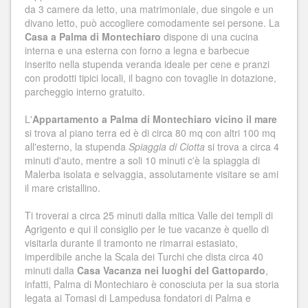
da 3 camere da letto, una matrimoniale, due singole e un
divano letto, può accogliere comodamente sei persone. La
Casa a Palma di Montechiaro
dispone di una cucina
interna e una esterna con forno a legna e barbecue
inserito nella stupenda veranda ideale per cene e pranzi
con prodotti tipici locali, il bagno con tovaglie in dotazione,
parcheggio interno gratuito.
L'
Appartamento a Palma di Montechiaro vicino il mare
si trova al piano terra ed è di circa 80 mq con altri 100 mq
all'esterno, la stupenda
Spiaggia di Ciotta
si trova a circa 4
minuti d'auto, mentre a soli 10 minuti c'è la spiaggia di
Malerba isolata e selvaggia, assolutamente visitare se ami
il mare cristallino.
Ti troverai a circa 25 minuti dalla mitica Valle dei templi di
Agrigento e qui il consiglio per le tue vacanze è quello di
visitarla durante il tramonto ne rimarrai estasiato,
imperdibile anche la Scala dei Turchi che dista circa 40
minuti dalla
Casa Vacanza nei luoghi del Gattopardo
,
infatti, Palma di Montechiaro è conosciuta per la sua storia
legata ai Tomasi di Lampedusa fondatori di Palma e