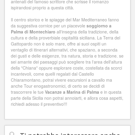
antenati del famoso scrittore che scrisse il romanzo
ispirandosi proprio a questa città.
Il centro storico e le spiagge del Mar Mediterraneo fanno
da suggestiva cornice per un piacevole
soggiorno a
Palma di Montechiaro
all'insegna della tradizione, della
cultura e della proverbiale ospitalità siciliana. La Terra del
Gattopardo non è solo mare, offre ai suoi ospiti un
ventaglio di itinerari alternativi, che spaziano, a seconda
dei gusti e delle esigenze, tra natura, storia e tradizione. se
sei amante dei paesaggi può scegliere tra l'area dell'altura
della "Chiana" oppure esplorare coste, costellata da scorci
incantevoli, come quelli regalati dal Castello
Chiaramontano, potrai vivere escursioni a cavallo ma
anche Tour enogastronomici, di certo se decidi di
trascorrere le tue
Vacanze a Marina di Palma
e in questa
parte della Sicilia non potrai annoiarti, e allora cosa aspetti,
richiedi adesso il preventivo!!!