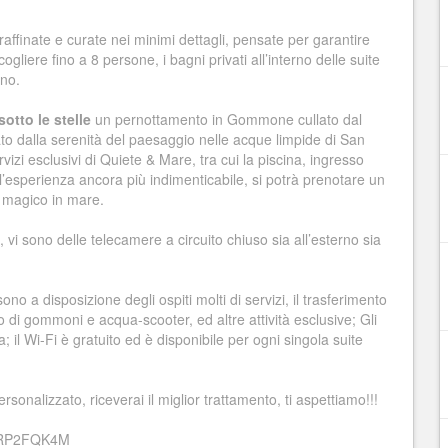
affinate e curate nei minimi dettagli, pensate per garantire
gliere fino a 8 persone, i bagni privati all’interno delle suite
rno.
otto le stelle
un pernottamento in Gommone cullato dal
ato dalla serenità del paesaggio nelle acque limpide di San
ervizi esclusivi di Quiete & Mare, tra cui la piscina, ingresso
 l’esperienza ancora più indimenticabile, si potrà prenotare un
 magico in mare.
i, vi sono delle telecamere a circuito chiuso sia all’esterno sia
ono a disposizione degli ospiti molti di servizi, il trasferimento
gio di gommoni e acqua-scooter, ed altre attività esclusive; Gli
 il Wi-Fi è gratuito ed è disponibile per ogni singola suite
rsonalizzato, riceverai il miglior trattamento, ti aspettiamo!!!
C2RP2FQK4M