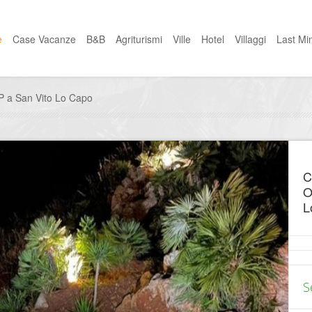
e
Case Vacanze
B&B
Agriturismi
Ville
Hotel
Villaggi
Last Mi
IP a San Vito Lo Capo
C
O
L
S