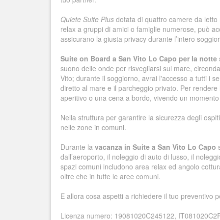
Quiete Suite Plus
dotata di quattro camere da letto r
relax a gruppi di amici o famiglie numerose, può acco
assicurano la giusta privacy durante l’intero soggio
Suite on Board a San Vito Lo Capo per la notte s
suono delle onde per risvegliarsi sul mare, circond
Vito; durante il soggiorno, avrai l'accesso a tutti i s
diretto al mare e il parcheggio privato. Per rendere
aperitivo o una cena a bordo, vivendo un momento
Nella struttura per garantire la sicurezza degli ospit
nelle zone in comuni.
Durante la
vacanza in Suite a San Vito Lo Capo
s
dall’aeroporto, il noleggio di auto di lusso, il noleg
spazi comuni includono area relax ed angolo cottura;
oltre che in tutte le aree comuni.
E allora cosa aspetti a richiedere il tuo preventivo pe
Licenza numero: 19081020C245122, IT081020