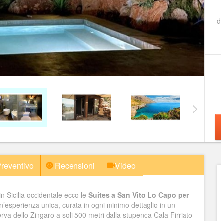
reventivo
Recensioni
Video
in Sicilia occidentale ecco le
Suites a San Vito Lo Capo per
n’esperienza unica, curata in ogni minimo dettaglio in un
erva dello Zingaro a soli 500 metri dalla stupenda Cala Firriato