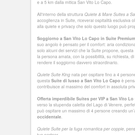
e a 5 km dalla mitica San Vito Lo Capo.
All'interno della struttura
Quiete & Mare Suites a Sa
accoglienza in Suite, riceverai ospitalità esclusiva o
alla quiete e privacy che solo questo luogo può pro
Soggiorno a San Vito Lo Capo in Suite Premiu
suo angolo è pensato per il comfort: aria condizion
solo alcuni dei servizi che la Suite propone, questa
la persona amata, con la possibilità, su richiesta, 
rendere il soggiorno davvero straordinario.
Quiete Suite King
nata per ospitare fino a 4 perso
questa
Suite di lusso a San Vito Lo Capo
è pensa
contribuisce al massimo del comfort in assoluta pri
Offerta imperdibile Suites per VIP a San Vito L
verso la stupenda caletta del Lago di Venere, perfe
può ospitare un massimo di 4 persone creando un’
occidentale
.
Quiete Suite per la fuga romantica per coppie
, pen
tuo partner.