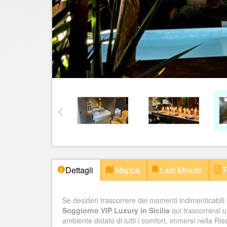
Dettagli
Mappa
Last Minute
P
Se desideri trascorrere dei momenti indimenticabili 
Soggiorno VIP Luxury in Sicilia
qui trascorrerai u
ambiente dotato di tutti i comfort, immersi nella Ris