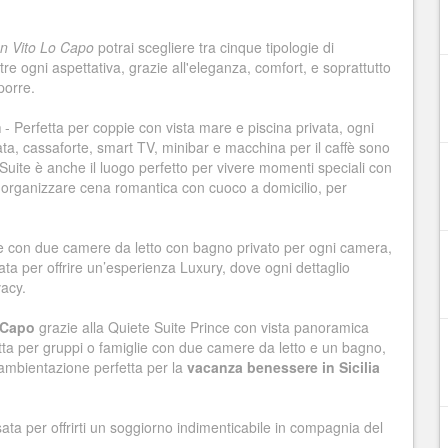
n Vito Lo Capo
potrai scegliere tra cinque tipologie di
ltre ogni aspettativa, grazie all'eleganza, comfort, e soprattutto
porre.
m
- Perfetta per coppie con vista mare e piscina privata, ogni
ata, cassaforte, smart TV, minibar e macchina per il caffè sono
 Suite è anche il luogo perfetto per vivere momenti speciali con
di organizzare cena romantica con cuoco a domicilio, per
ne con due camere da letto con bagno privato per ogni camera,
ta per offrire un’esperienza Luxury, dove ogni dettaglio
vacy.
o Capo
grazie alla Quiete Suite Prince con vista panoramica
tta per gruppi o famiglie con due camere da letto e un bagno,
ambientazione perfetta per la
vacanza benessere in Sicilia
sata per offrirti un soggiorno indimenticabile in compagnia del