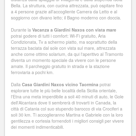
Bella. La struttura, con cucina attrezzata, può ospitare fino
a 4 persone grazie all'accogliente Camera da Letto e al
soggiorno con divano letto; il Bagno moderno con doccia.
Durante la
Vacanza a Giardini Naxos con vista mare
potrai godere di tutti i comfort: Wi-Fi gratuito, Aria
Condizionata, Tv a schermo piatto, ma soprattutto della
terrazza baciata dal sole con vista sul mare, attrezzata
anche come ottimo solarium, da qui l'aperitivo al Tramonto
diventa un momento speciale da vivere con le persone
amate. Il parcheggio gratuito in strada e la stazione
ferroviaria a pochi km.
Dalla
Casa Giardini Naxos vicino Taormina
potrai
esplorare tutte le più belle località della Sicilia orientale,
l'Etna una meta imperdibile a soli 40 minuti di auto, le Gole
dell'Alcantara dove ti sembrerà di trovarti in Canada, la
città di Catania col suo stupendo barocco di via Crociferi a
soli 30 km. Ti accoglieranno Martina e Gabriele con la loro
gentilezza e cortesia fornendoti i migliori consigli per vivere
dei momenti indimenticabili.