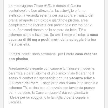
La meravigliosa
Tocco di Blu
è dotata di Cucina
confortevole e ben attrezzata, lavastoviglie e forno
elettrico, la veranda esterna per assaporare il gusto dei
pranzi all'aperto con piccolo giardino e piscina, area
completamente recintata con parcheggio interno per 2
auto. Aria condizionata nelle camere da letto, TV a
schermo piatto e lavatrice. Se ami il mare e il relax la
casa
vacanza di 90 mq a pochi metri dalla spiaggia
è la tua
meta perfetta.
I prezzi indicati sono settimanali per l'intera
casa vacanza
con piscina
Arredamento elegante con camere luminose e moderne,
ceramica e pareti dipinte di un bianco nitido ti daranno il
senso di confort indispensabile per una
vacanza relax a
300 metri dal mare
. Il soggiorno con divano letto singolo e
schermo TV, cucina ben attrezzata con tavolo da pranzo
per 4 persone, la
Casa un tocco di Blu con piscina
è
l'ideale per un soggiorno in famiglia o per 2 coppie in
vacanza.