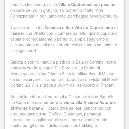
aperitivo in pieno relax, la
Villa a Custonaci con piscina
,
dispone del Wi-Fi gratuito, TV-Schermo Piatto, Aria
Condizionata in ogni ambiente, parcheggio privato gratuito.
Trascorrerai la tua
Vacanza a San Vito Lo Capo vicino al
mare
in una Villetta con 3 camere da letto, quindi capace di
ospitare comodamente 6 persone, ampio soggiorno e
cucina dotata di tutti gli elettrodomestici, bagno con bidet e
asciugacapelli.
Situata a soli 10 minuti a piedi dalla Baia di Cornino inoltre
potrai vivere la spiaggia Rio Forgia e La Grotta di
Mangiapane a circa 2 km, a 5 km la mitica Baia di Macari
da cui osservare il tramonto mozzafiato con vista del Monte
Cofano. La villa si trova a 35 km dall'aeroporto di Trapani.
Se ami la natura e il mare qui a Custonaci vicino San Vito
Lo Capo non devi perdere la
visita alla Riserva Naturale
di Monte Cofano
, il parco offre sentieri panoramici con
viste spettacolari sul Golfo di Custonaci, paesaggi
mozzafiato, scogliere a picco sul mare quindi perfetto
anche per gli amanti delle escursioni, trekking e