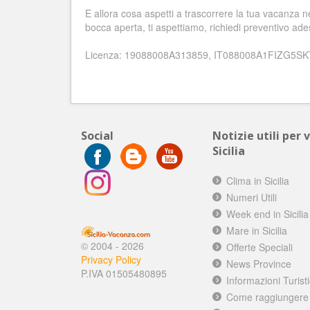
E allora cosa aspetti a trascorrere la tua vacanza ne
bocca aperta, ti aspettiamo, richiedi preventivo ade
Licenza: 19088008A313859, IT088008A1FIZG5SK
Social
Notizie utili per 
Sicilia
Clima in Sicilia
Numeri Utili
Week end in Sicilia
Mare in Sicilia
© 2004 - 2026
Offerte Speciali
Privacy Policy
News Province
P.IVA 01505480895
Informazioni Turist
Come raggiungere l