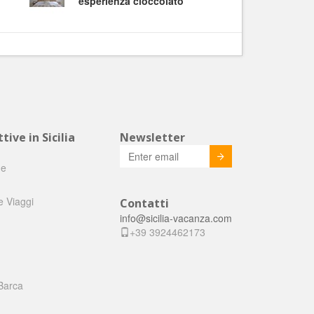
esperienza cioccolato
tive in Sicilia
Newsletter
Invia
he
e Viaggi
Contatti
info@sicilia-vacanza.com
+39 3924462173
Barca