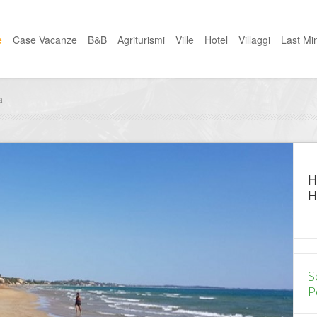
e
Case Vacanze
B&B
Agriturismi
Ville
Hotel
Villaggi
Last Mi
a
H
H
S
P