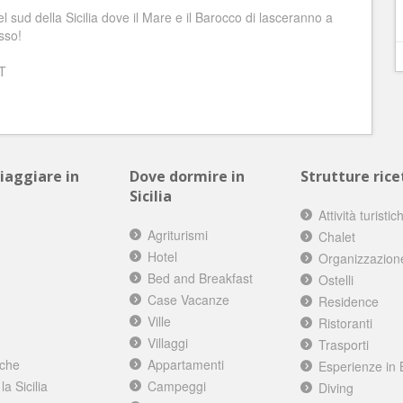
l sud della Sicilia dove il Mare e il Barocco di lasceranno a
sso!
T
viaggiare in
Dove dormire in
Strutture ricet
Sicilia
Attività turistic
Agriturismi
Chalet
Hotel
Organizzazion
Bed and Breakfast
Ostelli
Case Vacanze
Residence
Ville
Ristoranti
Villaggi
Trasporti
iche
Appartamenti
Esperienze in 
a Sicilia
Campeggi
Diving