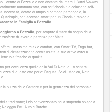
 il centro di Pozzallo e non distante dal mare L'
Hotel Nautico
totalmente automatizzata, con self check-in e colazione self-
asi necessità, dotato di ampio e comodo parcheggio, la
 e Quadruple, con accesso smart per un Check-in rapido e
vacanze in Famiglia a Pozzallo
.
soggiorno a Pozzallo
, per scoprire il mare da sogno della
r trasferte di lavoro o partenze per Malta.
ffrire il massimo relax e comfort, con Smart TV, Frigo bar,
niti di climatizzazione centralizzata; al tuo arrivo avrei a
 lenzuola fresche di qualità.
no per eccellenza quello della Val Di Noto, qui ti sentirai
bellezza di queste otto perle: Ragusa, Scicli, Modica, Noto,
lo.
r la pulizia delle Camere e per la gentilezza del personale,
ci della tradizione; Lido convenzionato nella stupenda spiaggia
; Noleggio Bici, Auto e Barche.