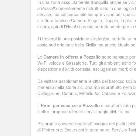
In una zona assolutamente tranquilla anche se vicino
a Pozzallo
recentemente ristrutturato in una logica 
service, ma col personale sempre vicino per qualsi
struttura fornisce Camere Singole, Doppie, Triple,
sicuro, quindi l'Hotel si presta perfettamente per le
Ti troverai in una posizione strategica, perfetta un
costa sud orientale della Sicilia ma anche ideale pe
Le
Camere in offerta a Pozzallo
sono pensate per o
Wi-Fi veloce e Cassaforte. Tutti gli ambienti sono for
disposizione il kit di cortesia, asciugamani morbidi e
Da visitare assolutamente le città del barocco sicilia
immerso nella storie siciliana ma soprattutto nella 
Caltagirone, Catania, Militello Val Catania e Palazzo
L'
Hotel per vacanze a Pozzallo
è caratterizzato pe
inoltre, propone ulteriori servizi aggiuntivi, tra cui:
Ristorante convenzionato all'insegna dei piatti tipi
di Pietrenere; Escursioni in gommone; Servizio Taxi