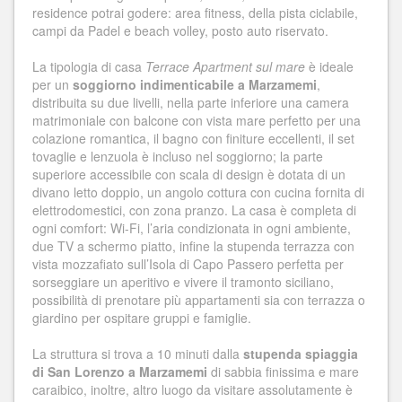
residence potrai godere: area fitness, della pista ciclabile,
campi da Padel e beach volley, posto auto riservato.
La tipologia di casa
Terrace Apartment sul mare
è ideale
per un
soggiorno indimenticabile a Marzamemi
,
distribuita su due livelli, nella parte inferiore una camera
matrimoniale con balcone con vista mare perfetto per una
colazione romantica, il bagno con finiture eccellenti, il set
tovaglie e lenzuola è incluso nel soggiorno; la parte
superiore accessibile con scala di design è dotata di un
divano letto doppio, un angolo cottura con cucina fornita di
elettrodomestici, con zona pranzo. La casa è completa di
ogni comfort: Wi-Fi, l’aria condizionata in ogni ambiente,
due TV a schermo piatto, infine la stupenda terrazza con
vista mozzafiato sull’Isola di Capo Passero perfetta per
sorseggiare un aperitivo e vivere il tramonto siciliano,
possibilità di prenotare più appartamenti sia con terrazza o
giardino per ospitare gruppi e famiglie.
La struttura si trova a 10 minuti dalla
stupenda spiaggia
di San Lorenzo a Marzamemi
di sabbia finissima e mare
caraibico, inoltre, altro luogo da visitare assolutamente è