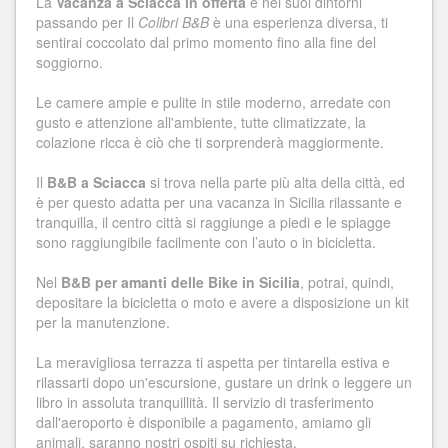
La
Vacanza a Sciacca in offerta
e nei suoi dintorni
passando per Il
Colibri B&B
è una esperienza diversa, ti
sentirai coccolato dal primo momento fino alla fine del
soggiorno.
Le camere ampie e pulite in stile moderno, arredate con
gusto e attenzione all'ambiente, tutte climatizzate, la
colazione ricca è ciò che ti sorprenderà maggiormente.
Il
B&B a Sciacca
si trova nella parte più alta della città, ed
è per questo adatta per una vacanza in Sicilia rilassante e
tranquilla, il centro città si raggiunge a piedi e le spiagge
sono raggiungibile facilmente con l’auto o in bicicletta.
Nel
B&B per amanti delle Bike in Sicilia
, potrai, quindi,
depositare la bicicletta o moto e avere a disposizione un kit
per la manutenzione.
La meravigliosa terrazza ti aspetta per tintarella estiva e
rilassarti dopo un'escursione, gustare un drink o leggere un
libro in assoluta tranquillità. Il servizio di trasferimento
dall'aeroporto è disponibile a pagamento, amiamo gli
animali, saranno nostri ospiti su richiesta.