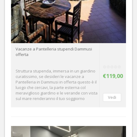
Vacanze a Pantelleria stupendi Dammusi
offerta
Struttura stupenda, immersa in un giardino
€119,00
curatissimo, se desideri le vacanze a
Pantelleria in Dammusi in offerta questo è il
luogo che cercavi, la parte esterna col
meraviglioso giardino e le verande con vista
sul mare renderanno il tuo soggiorno