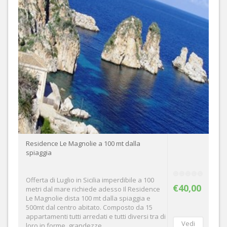
Residence Le Magnolie a 100 mt dalla
spiaggia
Offerta di Luglio in Sicilia imperdibile a 100
€40,00
metri dal mare richiede adesso Il Residence
Le Magnolie dista 100 mt dalla spiaggia e
500mt dal centro abitato. Composto da 15
appartamenti tutti arredati e tutti diversi tra di
loro in forme, grandezze