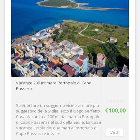
Vacanze 200 mt mare Portopalo di Capo
Passero
Se vuoi fare un soggiorno vicino al mare più
€100,00
suggestivo della Sicilia, ecco il luogo perfetto
Casa Vacanza a 200 mt dal mare a Portopalo
di Capo Passero nel sud della Sicilia. La Casa
Vacanza L'isola dei due mari a Portopalo di
Capo Passero è ideale