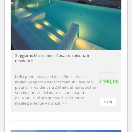
Soggiorno Marzamemi Casa con piscina in
residence
Nella punta più a sud della Sicilia ecco il
€190,00
miglior Soggiorno a Marzamemi in Casa con
piscina in residence a 250 mt dal mare, se hai
sentito parlare del mare di questa parte
della Sicilia, allora questa è la struttura
ideale per le tue vacanze. >>