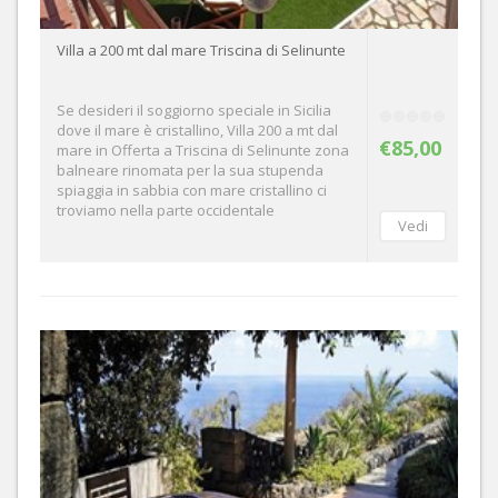
Villa a 200 mt dal mare Triscina di Selinunte
Se desideri il soggiorno speciale in Sicilia
dove il mare è cristallino, Villa 200 a mt dal
€85,00
mare in Offerta a Triscina di Selinunte zona
balneare rinomata per la sua stupenda
spiaggia in sabbia con mare cristallino ci
troviamo nella parte occidentale