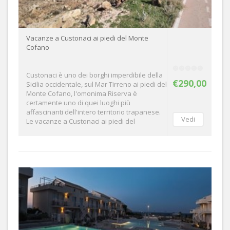
Vacanze a Custonaci ai piedi del Monte
Cofano
Custonaci è uno dei borghi imperdibile della
€290,00
Sicilia occidentale, sul Mar Tirreno ai piedi del
Monte Cofano, l'omonima Riserva è
certamente uno di quei luoghi più
affascinanti dell'intero territorio trapanese.
Le vacanze a Custonaci ai piedi del