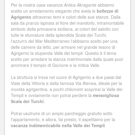
Per la nostra
casa vacanza Antica Akragante
abbiamo
scelto un arredamento elegante che svela le
bellezze di
Agrigento
attraverso temi e colori delle sue stanze. Dalla
sala da pranzo ispirata al fiore del mandorlo, intramontabile
simbolo della primavera siciliana, ai colori del salotto con
tutte le sfumature della splendida Scala dei Turchi,
l'azzurro del Mar Mediterraneo l'abbiamo scelto per una
delle camere da letto, per arrivare nel grande tesoro di
Agrigento la stupenda Valle dei templi. Questo è il tema
scelto per arredare la stanza matrimoniale dalla quale puoi
ammirare il tempio di Giunone e la mitica Valle.
La struttura si trova nel cuore di Agrigento a due passi dal
Viale della Vittoria e dalla famosa Via Atenea, ideale per la
movida agrigentina. a pochi chilometri scoprirai la Valle dei
Templi e ovviamente non potrai perdere la
meravigliosa
Scala dei Turchi
.
Potrai usufruire di un ampio parcheggio gratuito sotto
l'appartamento, e allora, fai presto, ti aspettiamo per la
vacanza indimenticabile nella Valle dei Templi