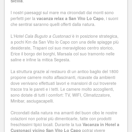
Sicilia
.
I nostri paesaggi sul mare ma circondati dai monti sono
perfetti per la
vacanza relax a San Vito Lo Capo
, i suoni
che sentirai saranno quelli offerti dalla natura.
L'
Hotel Cala Buguto a Custonaci
è in posizione strategica,
a pochi Km da San Vito lo Capo con una delle spiagge più
desiderate, Trapani col suo meraviglioso centro storico,
Erice il borgo dei borghi, Marsala col suo tramonto nelle
saline e infine la mitica Segesta.
La struttura grazie al restauro di un antico baglio del 1800
propone camere molto affascinanti, ricavate da ambienti
dove venivano effettuati lavori e mansioni di cui troverete
tracce tra le pareti e i tetti. Le camere molto accoglienti,
sono dotate di tutti i comfort: TV, WIFI, Climatizzatore,
Minibar, asciugacapelli.
Circondati dalla natura ma amanti del buon cibo le nostre
colazioni non potrai più dimenticarle, fatte con prodotti
freschissimi tipici locali. Durante la tua
Vacanza in Hotel a
Custonaci vicino San Vito Lo Capo
potrai vivere