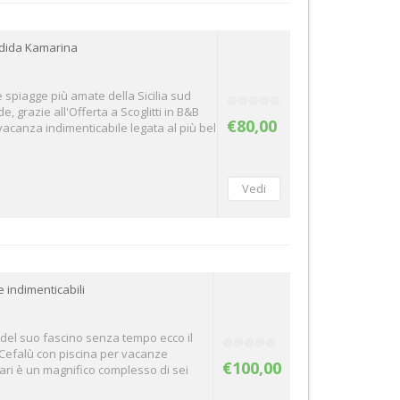
endida Kamarina
e spiagge più amate della Sicilia sud
, grazie all'Offerta a Scoglitti in B&B
€80,00
 vacanza indimenticabile legata al più bel
 indimenticabili
e del suo fascino senza tempo ecco il
a Cefalù con piscina per vacanze
€100,00
scari è un magnifico complesso di sei