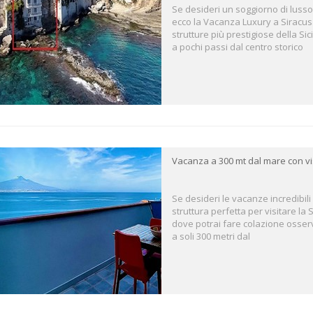
Se desideri un soggiorno di lusso
ecco la Vacanza Luxury a Siracus
strutture più prestigiose della Sic
a pochi passi dal centro storico
Vacanza a 300 mt dal mare con vi
Se desideri le vacanze incredibili 
struttura perfetta per visitare la 
dove potrai fare colazione osserv
a soli 300 metri dal