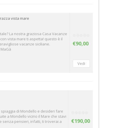
rrazza vista mare
entale? La nostra graziosa Casa Vacanze
on vista mare ti aspetta! questo è il
€90,00
eravigliose vacanze siciliane.
s MaGà
a spiaggia di Mondello e desideri fare
ite a Mondello vicino il Mare che stavi
€190,00
enza pensieri, infatti, ti troverai a