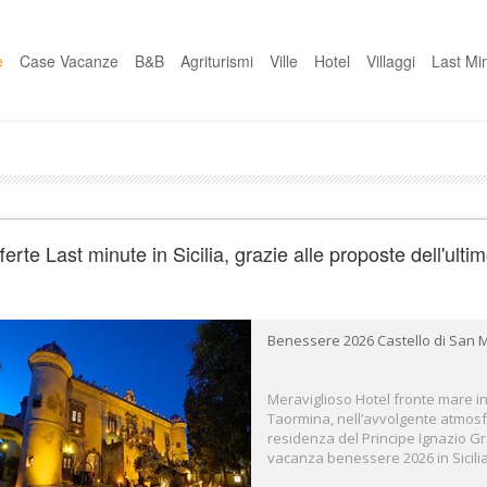
e
Case Vacanze
B&B
Agriturismi
Ville
Hotel
Villaggi
Last Mi
ferte Last minute in Sicilia, grazie alle proposte dell'ult
Benessere 2026 Castello di San 
Meraviglioso Hotel fronte mare in 
Taormina, nell’avvolgente atmosfe
residenza del Principe Ignazio Gr
vacanza benessere 2026 in Sicilia