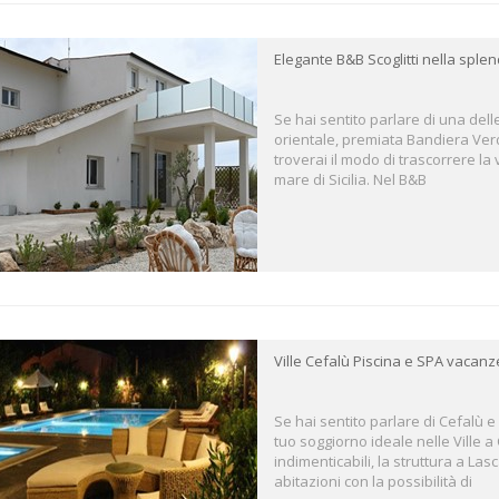
Elegante B&B Scoglitti nella spl
Se hai sentito parlare di una dell
orientale, premiata Bandiera Verde
troverai il modo di trascorrere la
mare di Sicilia. Nel B&B
Ville Cefalù Piscina e SPA vacanze
Se hai sentito parlare di Cefalù 
tuo soggiorno ideale nelle Ville 
indimenticabili, la struttura a La
abitazioni con la possibilità di