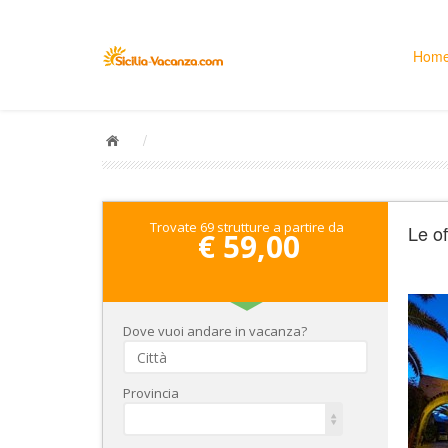
Hom
/
Trovate 69 strutture a partire da
Le of
€ 59,00
Dove vuoi andare in vacanza?
Provincia