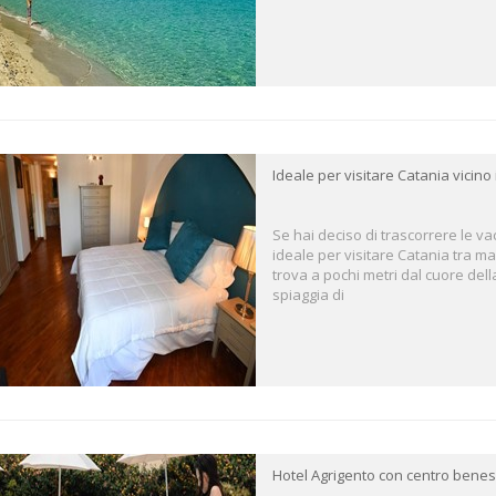
Ideale per visitare Catania vicino 
Se hai deciso di trascorrere le va
ideale per visitare Catania tra mare
trova a pochi metri dal cuore della
spiaggia di
Hotel Agrigento con centro bene