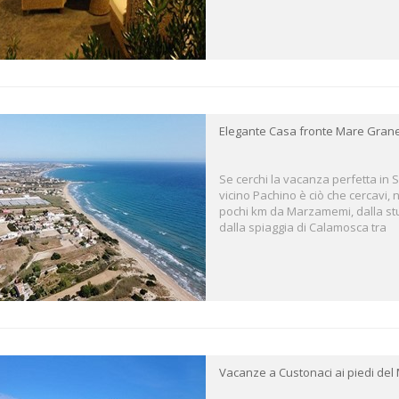
Elegante Casa fronte Mare Grane
Se cerchi la vacanza perfetta in S
vicino Pachino è ciò che cercavi, n
pochi km da Marzamemi, dalla stu
dalla spiaggia di Calamosca tra
Vacanze a Custonaci ai piedi de