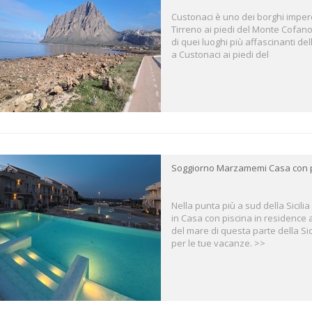
Custonaci è uno dei borghi imperdi
Tirreno ai piedi del Monte Cofan
di quei luoghi più affascinanti de
a Custonaci ai piedi del
Soggiorno Marzamemi Casa con p
Nella punta più a sud della Sicili
in Casa con piscina in residence a
del mare di questa parte della Sici
per le tue vacanze. >>