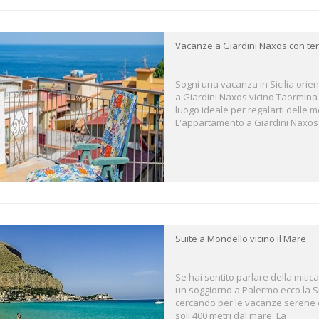
Vacanze a Giardini Naxos con te
Sogni una vacanza in Sicilia ori
a Giardini Naxos vicino Taormina c
luogo ideale per regalarti delle m
L'appartamento a Giardini Naxo
Suite a Mondello vicino il Mare
Se hai sentito parlare della mitic
un soggiorno a Palermo ecco la Su
cercando per le vacanze serene e s
soli 400 metri dal mare. La