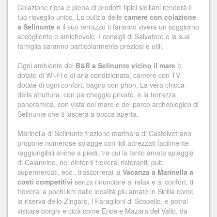
Colazione ricca e piena di prodotti tipici siciliani renderà il
tuo risveglio unico, La pulizia delle
camere con colazione
a Selinunte
e il suo terrazzo ti faranno vivere un soggiorno
accogliente e amichevole. I consigli di Salvatore e la sua
famiglia saranno particolarmente preziosi e utili.
Ogni ambiente del
B&B a Selinunte vicino il mare
è
dotato di Wi-Fi e di aria condizionata, camere con TV
dotate di ogni confort, bagno con phon, La vera chicca
della struttura, con parcheggio privato, è la terrazza
panoramica, con vista del mare e del parco archeologico di
Selinunte che ti lascerà a bocca aperta.
Marinella di Selinunte frazione marinara di Castelvetrano
propone numerose spiagge con lidi attrezzati facilmente
raggiungibili anche a piedi, tra cui la tanto amata spiaggia
di Calannino, nei dintorni troverai ristoranti, pub,
supermercati, ecc., trascorrerai la
Vacanza a Marinella a
costi competitivi
senza rinunciare al relax e al confort, ti
troverai a pochi km dalle località più amate in Sicilia come
la riserva dello Zingaro, i Faraglioni di Scopello, e potrai
visitare borghi e città come Erice e Mazara del Vallo, da