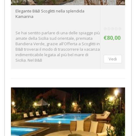
Elegante B&B Scoglitti nella splendida
Kamarina
Se hai sentito parlare di una delle spiagge più
€80,00
amate della Sicilia sud orientale, premiata
Bandiera Verde, grazie all'Offerta a Scoglitti in
B&B troverai il modo di trascorrere la vacanza
indimenticabile legata al più bel mare di
Sicilia. Nel B&B