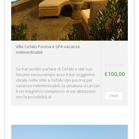
Ville Cefalù Piscina e SPA vacanze
indimenticabili
Se hai sentito parlare di Cefalù e del suo
€100,00
fascino senza tempo ecco il tuo soggiorno
ideale nelle Ville a Cefalù con piscina per
vacanze indimenticabili, la struttura a Lascari
è un magnifico complesso di sei abitazioni
con la possibilità di