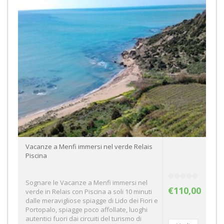
Vacanze a Menfi immersi nel verde Relais
Piscina
Sognare le Vacanze a Menfi immersi nel
€110,00
verde in Relais con Piscina a soli 10 minuti
dalle meravigliose spiagge di Lido dei Fiori e
Portopalo, spiagge poco affollate, luoghi
autentici fuori dai circuiti del turismo di