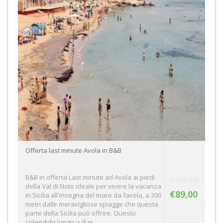
Offerta last minute Avola in B&B
B&B in offerta Last minute ad Avola ai piedi
della Val di Noto ideale per vivere la vacanza
€89,00
in Sicilia all'insegna del mare da favola, a 300
metri dalle meravigliose spiagge che questa
parte della Sicilia può offrire. Questo
splendido luogo a due