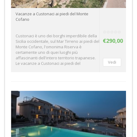
Vacanze a Custonaci ai piedi del Monte
Cofano
Custonaci è uno dei borghi imperdibile della
€290,00
Sicilia occidentale, sul Mar Tirreno ai piedi del
Monte Cofano, l'omonima Riserva è
certamente uno di quei luoghi più
affascinanti dell'intero territorio trapanese.
Le vacanze a Custonaci ai piedi del