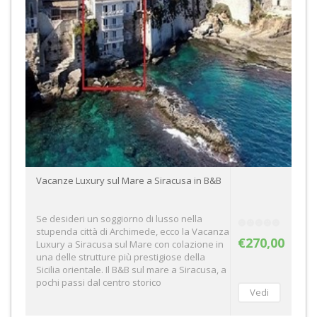
Vacanze Luxury sul Mare a Siracusa in B&B
Se desideri un soggiorno di lusso nella
stupenda città di Archimede, ecco la Vacanza
€270,00
Luxury a Siracusa sul Mare con colazione in
una delle strutture più prestigiose della
Sicilia orientale. Il B&B sul mare a Siracusa, a
pochi passi dal centro storico