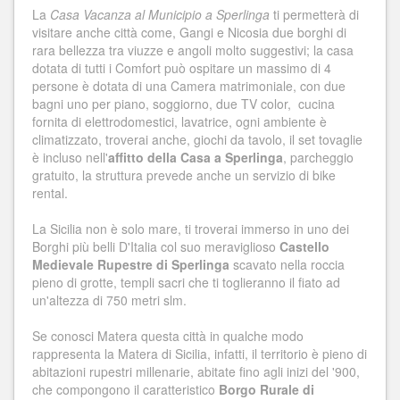
La
Casa Vacanza al Municipio a Sperlinga
ti permetterà di
visitare anche città come, Gangi e Nicosia due borghi di
rara bellezza tra viuzze e angoli molto suggestivi; la casa
dotata di tutti i Comfort può ospitare un massimo di 4
persone è dotata di una Camera matrimoniale, con due
bagni uno per piano, soggiorno, due TV color, cucina
fornita di elettrodomestici, lavatrice, ogni ambiente è
climatizzato, troverai anche, giochi da tavolo, il set tovaglie
è incluso nell'
affitto della Casa a Sperlinga
, parcheggio
gratuito, la struttura prevede anche un servizio di bike
rental.
La Sicilia non è solo mare, ti troverai immerso in uno dei
Borghi più belli D'Italia col suo meraviglioso
Castello
Medievale Rupestre di Sperlinga
scavato nella roccia
pieno di grotte, templi sacri che ti toglieranno il fiato ad
un'altezza di 750 metri slm.
Se conosci Matera questa città in qualche modo
rappresenta la Matera di Sicilia, infatti, il territorio è pieno di
abitazioni rupestri millenarie, abitate fino agli inizi del '900,
che compongono il caratteristico
Borgo Rurale di