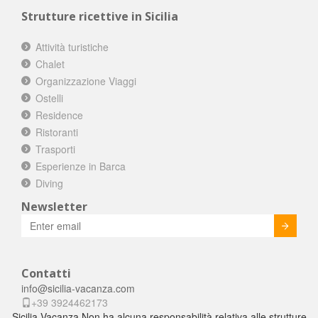
Strutture ricettive in Sicilia
Attività turistiche
Chalet
Organizzazione Viaggi
Ostelli
Residence
Ristoranti
Trasporti
Esperienze in Barca
Diving
Newsletter
Invia
Contatti
info@sicilia-vacanza.com
+39 3924462173
Sicilia-Vacanza Non ha alcuna responsabilità relativa alle strutture