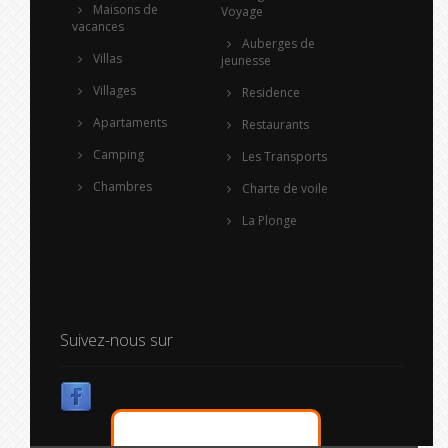
Maisons de
Voyage
vacances
Auberges de
Villas
jeunesse
Villages
Residence
Apartaments
Restaurants
Camping
Les Transports
Chambres
Charte de voile
La Plonge
Suivez-nous sur