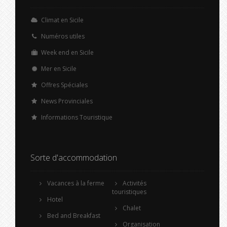
Climat en Sicile
Numéros utiles
Week end en Sicile
Mer en Sicile
Offres Spéciales
News Provinciales
Informations Touristique
Sorte d'accommodation
Vacances à la ferme
Activités
touristiques
Hotel
Chalet
Bed and Breakfast
Organisation