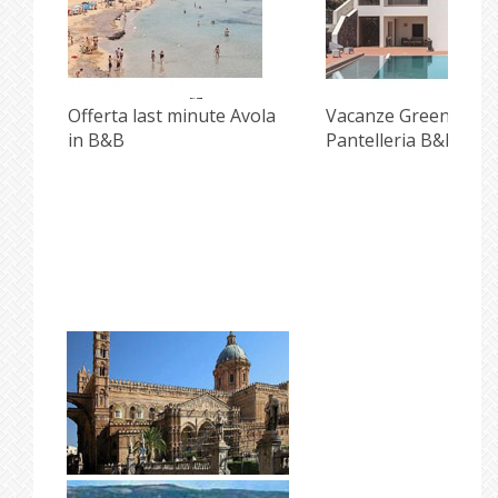
i
Offerta last minute Avola
Vacanze Green e Inc
in B&B
Pantelleria B&B Pisc