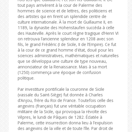
tout pays arrivèrent à la cour de Palerme des
hommes de science et de lettres, des politiciens et
des artistes qui en firent un splendide centre de
culture internationale. À la mort de Guillaume II, en
1189, la dynastie des Hohenstaufen succéda à celle
des Hauteville. Après le court règne tragique d’Henri VI
on retrouva l’ancienne splendeur en 1208 avec son
fils, le grand Frédéric (I de Sicile, II de l’Empire). Ce fut
à la cour de ce grand homme d'état, doué pour les
sciences administratives, mathématiques et naturelles
que se développa une culture de type nouveau,
annonciateur de la Renaissance. Mais à sa mort
(1250) commença une époque de confusion
politique.
Par investiture pontificale la couronne de Sicile
(vassale du Saint-Siège) fut donnée à Charles
d’Anjou, frère du Roi de France. Toutefois celle des
angevins (français) fut une véritable occupation
militaire de la Sicile, qui provoqua la révolte des
Vêpres, le lundi de Pâques de 1282. Éclatée à
Palerme, cette insurrection donna lieu à l’expulsion
des angevins de la ville et de toute l’île. Par droit de