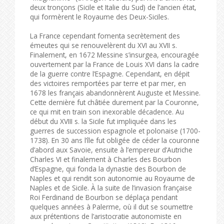
deux tronçons (Sicile et Italie du Sud) de l’ancien état,
qui formèrent le Royaume des Deux-Siciles.
La France cependant fomenta secrètement des
émeutes qui se renouvelèrent du XVI au XVII s.
Finalement, en 1672 Messine s’insurgea, encouragée
ouvertement par la France de Louis XVI dans la cadre
de la guerre contre l’Espagne. Cependant, en dépit
des victoires remportées par terre et par mer, en
1678 les français abandonnèrent Auguste et Messine.
Cette dernière fut châtiée durement par la Couronne,
ce qui mit en train son inexorable décadence. Au
début du XVIII s. la Sicile fut impliquée dans les
guerres de succession espagnole et polonaise (1700-
1738). En 30 ans l’île fut obligée de céder la couronne
d’abord aux Savoie, ensuite à l’empereur d’Autriche
Charles VI et finalement à Charles des Bourbon
d’Espagne, qui fonda la dynastie des Bourbon de
Naples et qui rendit son autonomie au Royaume de
Naples et de Sicile. À la suite de l’invasion française
Roi Ferdinand de Bourbon se déplaça pendant
quelques années à Palerme, où il dut se soumettre
aux prétentions de l’aristocratie autonomiste en