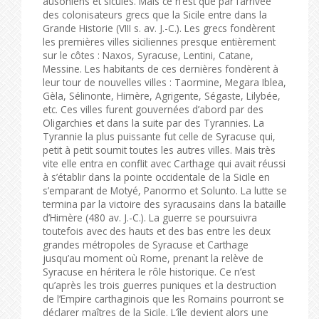
ausoniens et sicules. Mais ce n’est que par l’arrivée
des colonisateurs grecs que la Sicile entre dans la
Grande Historie (VIII s. av. J.-C.). Les grecs fondèrent
les premières villes siciliennes presque entièrement
sur le côtes : Naxos, Syracuse, Lentini, Catane,
Messine. Les habitants de ces dernières fondèrent à
leur tour de nouvelles villes : Taormine, Megara Iblea,
Gèla, Sélinonte, Himère, Agrigente, Ségaste, Lilybée,
etc. Ces villes furent gouvernées d’abord par des
Oligarchies et dans la suite par des Tyrannies. La
Tyrannie la plus puissante fut celle de Syracuse qui,
petit à petit soumit toutes les autres villes. Mais très
vite elle entra en conflit avec Carthage qui avait réussi
à s’établir dans la pointe occidentale de la Sicile en
s’emparant de Motyé, Panormo et Solunto. La lutte se
termina par la victoire des syracusains dans la bataille
d’Himère (480 av. J.-C.). La guerre se poursuivra
toutefois avec des hauts et des bas entre les deux
grandes métropoles de Syracuse et Carthage
jusqu’au moment où Rome, prenant la relève de
Syracuse en héritera le rôle historique. Ce n’est
qu’après les trois guerres puniques et la destruction
de l’Empire carthaginois que les Romains pourront se
déclarer maîtres de la Sicile. L’île devient alors une