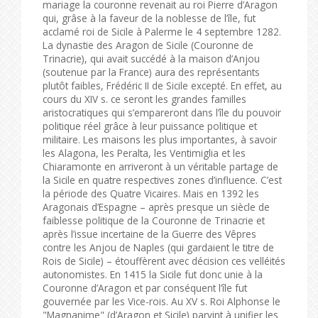
mariage la couronne revenait au roi Pierre d’Aragon
qui, grâse à la faveur de la noblesse de l’île, fut
acclamé roi de Sicile à Palerme le 4 septembre 1282.
La dynastie des Aragon de Sicile (Couronne de
Trinacrie), qui avait succédé à la maison d’Anjou
(soutenue par la France) aura des représentants
plutôt faibles, Frédéric II de Sicile excepté. En effet, au
cours du XIV s. ce seront les grandes familles
aristocratiques qui s’empareront dans l’île du pouvoir
politique réel grâce à leur puissance politique et
militaire. Les maisons les plus importantes, à savoir
les Alagona, les Peralta, les Ventimiglia et les
Chiaramonte en arriveront à un véritable partage de
la Sicile en quatre respectives zones d’influence. C’est
la période des Quatre Vicaires. Mais en 1392 les
Aragonais d’Espagne – après presque un siècle de
faiblesse politique de la Couronne de Trinacrie et
après l’issue incertaine de la Guerre des Vêpres
contre les Anjou de Naples (qui gardaient le titre de
Rois de Sicile) – étouffèrent avec décision ces velléités
autonomistes. En 1415 la Sicile fut donc unie à la
Couronne d’Aragon et par conséquent l’île fut
gouvernée par les Vice-rois. Au XV s. Roi Alphonse le
"Magnanime" (d’Aragon et Sicile) parvint à unifier les