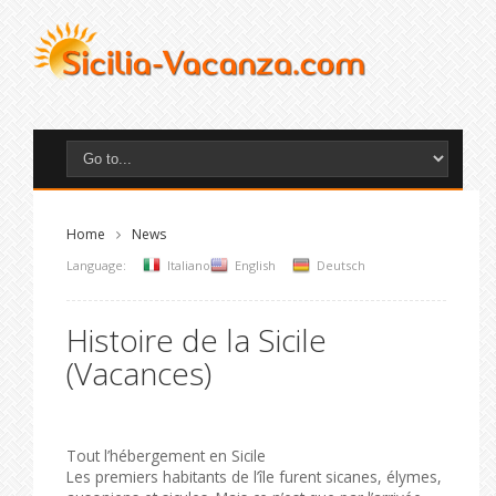
Home
News
Language:
Italiano
English
Deutsch
Histoire de la Sicile
(Vacances)
Tout l’hébergement en Sicile
Les premiers habitants de l’île furent sicanes, élymes,