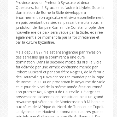
Province avec un Préteur à Syracuse et deux
Questeurs, l’un à Syracuse et l’autre à Lilybée. Sous la
domination de Rome la Sicile développera
énormément son agriculture et vivra essentiellement
en paix pendant des siècles, passant ensuite sous la
juridiction de l’Empire Romain de Constantinople. Une
nouvelle ère de paix sera vécue par la Sicile, éclairée
également à ce moment-là par la foi chrétienne et
par la culture byzantine.
Mais depuis 827 l’île est ensanglantée par l’invasion
des sarrasins qui la soumirent à une dure
domination. Dans la seconde moitié du XI s. la Sicile
fut délivrée par une armée chrétienne menée par
Robert Guiscard et par son frère Roger I, de la famille
des Hauteville qui avaient reçu ce mandat par la Pape
de Rome. En 1130 on proclamait le Royaume de Sicile
et le jour de Noël de la même année était couronné
son premier Roi, Roger II de Hauteville. Il élargit ses
possessions siciliennes en constituant ainsi un grand
royaume qui s’étendait de Montecassino à l’Albanie et
aux côtes de l’Afrique du Nord, de Tunis et de Tripoli.
La dynastie des Hauteville donna deux autres grands
rois tels que Guillaume I et son fils Guillaume II. De