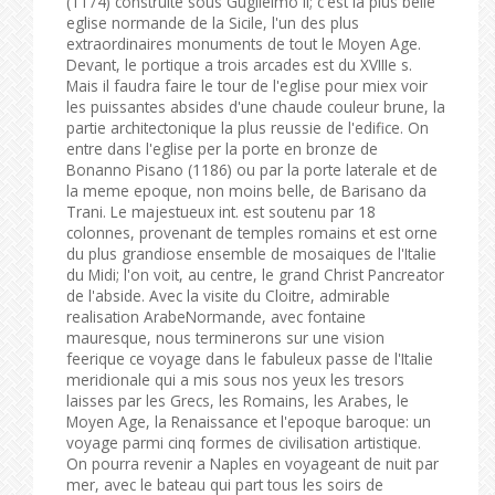
(1174) construite sous Guglielmo II; c'est la plus belle
eglise normande de la Sicile, l'un des plus
extraordinaires monuments de tout le Moyen Age.
Devant, le portique a trois arcades est du XVIIIe s.
Mais il faudra faire le tour de l'eglise pour miex voir
les puissantes absides d'une chaude couleur brune, la
partie architectonique la plus reussie de l'edifice. On
entre dans l'eglise per la porte en bronze de
Bonanno Pisano (1186) ou par la porte laterale et de
la meme epoque, non moins belle, de Barisano da
Trani. Le majestueux int. est soutenu par 18
colonnes, provenant de temples romains et est orne
du plus grandiose ensemble de mosaiques de l'Italie
du Midi; l'on voit, au centre, le grand Christ Pancreator
de l'abside. Avec la visite du Cloitre, admirable
realisation ArabeNormande, avec fontaine
mauresque, nous terminerons sur une vision
feerique ce voyage dans le fabuleux passe de l'Italie
meridionale qui a mis sous nos yeux les tresors
laisses par les Grecs, les Romains, les Arabes, le
Moyen Age, la Renaissance et l'epoque baroque: un
voyage parmi cinq formes de civilisation artistique.
On pourra revenir a Naples en voyageant de nuit par
mer, avec le bateau qui part tous les soirs de