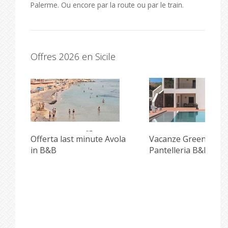
Palerme. Ou encore par la route ou par le train.
Offres 2026 en Sicile
i
Offerta last minute Avola
Vacanze Green e Incl
in B&B
Pantelleria B&B Pisc