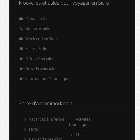
Nouvelles et utiles pour voyager en Sicile
Climat en Sicile
Numéros utiles
Week end en Sicile
Mer en Sicile
Offres Spéciales
News Provinciales
Informations Touristique
Sorte d'accommodation
Vacances à la ferme
Activités
touristiques
Hotel
Chalet
Bed and Breakfast