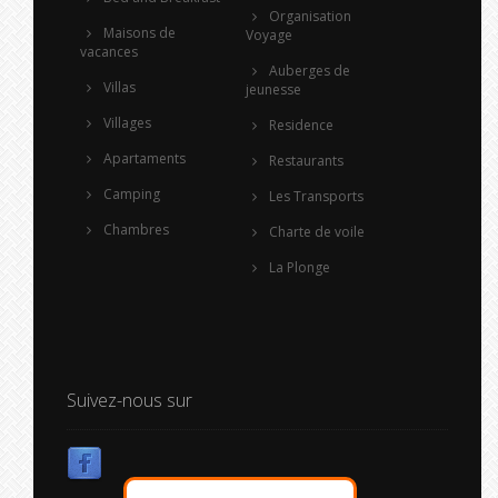
Organisation
Maisons de
Voyage
vacances
Auberges de
Villas
jeunesse
Villages
Residence
Apartaments
Restaurants
Camping
Les Transports
Chambres
Charte de voile
La Plonge
Suivez-nous sur