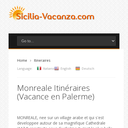
Home
Itineraires
Language:
Italiano
English
Deutsch
Monreale Itinéraires
(Vacance en Palerme)
MONREALE, nee sur un village arabe et qui s'est
developpee autour de sa magnifique Cathedrale