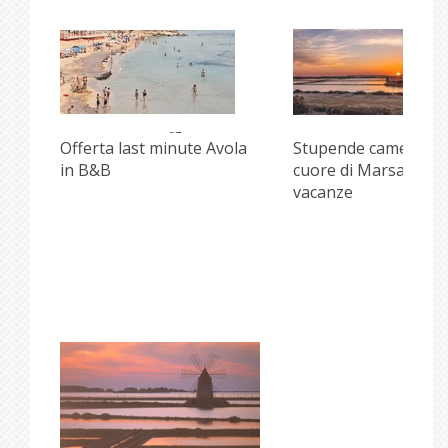
i
Offerta last minute Avola
Stupende camere ne
in B&B
cuore di Marsala per
vacanze