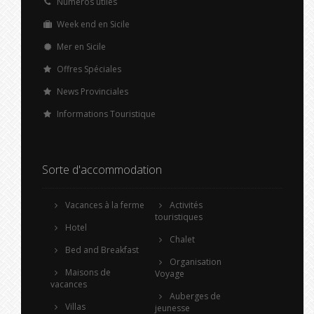
Numéros utiles
Week end en Sicile
Mer en Sicile
Offres Spéciales
News Provinciales
Informations Touristique
Sorte d'accommodation
Vacances à la ferme
Activités
touristiques
Hotel
Chalet
Bed and Breakfast
Organisation
Maisons de
Voyage
vacances
Auberges de
Villas
jeunesse