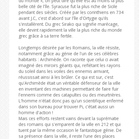
du monde », on peut dire qu'elle est au moins la plus
belle cité de l'île. Syracuse fut la plus riche de Sicile
pendant des siècles. Créée par les corinthiens en 734
avant J.C, c'est d'abord sur l'île d'Ortygie qu'ils
s'installèrent. Du grec Sirako qui signifie marécage,
elle devint rapidement la ville la plus riche du monde
grec grâce à sa terre fertile.
Longtemps désirée par les Romains, la ville résiste,
notamment grâce au génie de l'un de ses célèbres
habitants : Archimède. On raconte que celui ci avait
imaginé des miroirs géants qui, reflétant les rayons
du soleil dans les voiles des ennemis arrivant,
réussissait ainsi à les brûler. Ce qui est sur, c'est
qu'Archimède était un véritable défenseur de la ville
en inventant des machines permettant de faire fuir
l'ennemi comme des catapultes ou des meurtrières.
L'homme n'était donc pas qu'un scientifique enfermé
dans son bureau pour trouver Pi, c'était aussi un
homme d'action !
Mais ces efforts restent vains devant la suprématie
des romains qui s'emparent de la ville en 212 et qui
tuent par la même occasion le fantastique génie. De
sa présence dans la ville, il reste l'une des places