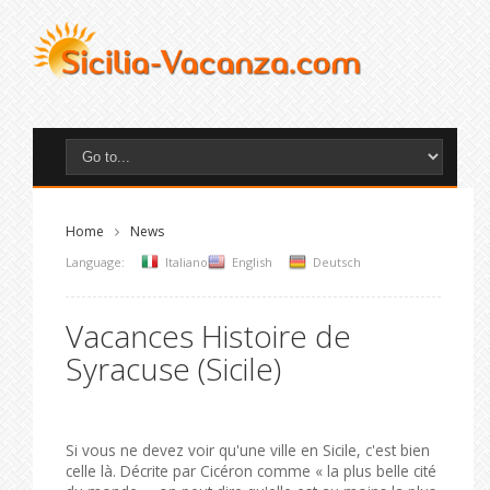
Home
News
Language:
Italiano
English
Deutsch
Vacances Histoire de
Syracuse (Sicile)
Si vous ne devez voir qu'une ville en Sicile, c'est bien
celle là. Décrite par Cicéron comme « la plus belle cité