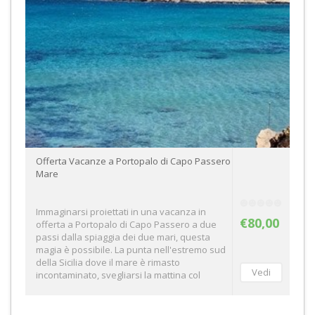
Offerta Vacanze a Portopalo di Capo Passero
Mare
Immaginarsi proiettati in una vacanza in
€80,00
offerta a Portopalo di Capo Passero a due
passi dalla spiaggia dei due mari, questa
magia è possibile. La punta nell'estremo sud
della Sicilia dove il mare è rimasto
incontaminato, svegliarsi la mattina col