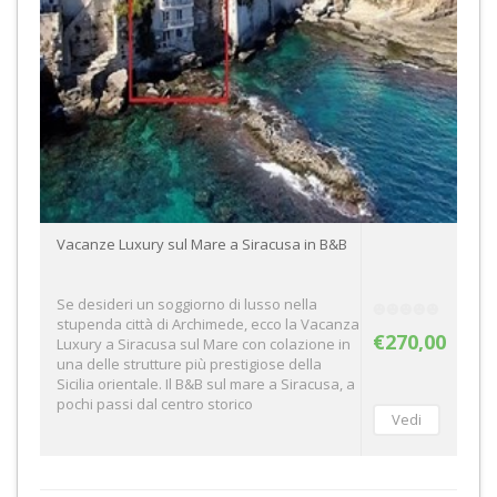
Vacanze Luxury sul Mare a Siracusa in B&B
Se desideri un soggiorno di lusso nella
stupenda città di Archimede, ecco la Vacanza
€270,00
Luxury a Siracusa sul Mare con colazione in
una delle strutture più prestigiose della
Sicilia orientale. Il B&B sul mare a Siracusa, a
pochi passi dal centro storico