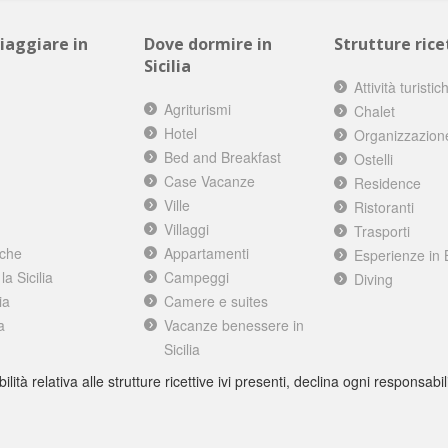
viaggiare in
Dove dormire in
Strutture ricet
Sicilia
Attività turistic
Agriturismi
Chalet
Hotel
Organizzazion
Bed and Breakfast
Ostelli
Case Vacanze
Residence
Ville
Ristoranti
Villaggi
Trasporti
iche
Appartamenti
Esperienze in 
a Sicilia
Campeggi
Diving
ia
Camere e suites
a
Vacanze benessere in
Sicilia
à relativa alle strutture ricettive ivi presenti, declina ogni responsabili