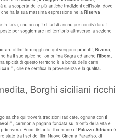
 alla scoperta delle più antiche tradizioni dell’Isola, dove
, che ha la sua massima espressione nella
Riserva
sta terra, che accoglie i turisti anche per condividere i
oposte per soggiornare nel territorio attraverso la sezione
orare ottimi formaggi che qui vengono prodotti;
Bivona
,
anno ha il suo apice nell’omonima Sagra ed anche
Ribera
,
tipicità di questo territorio è la bontà delle carni
Sicani”
, che ne certifica la provenienza e la qualità.
nedita, Borghi siciliani ricchi
ogo sa che qui troverà tradizioni radicate, ognuna con il
iavoli”
, cerimonia pagana fondata sul trionfo della vita e
lla primavera. Poco distante, il comune di
Palazzo Adriano
è
ere stato tra i set del film Nuovo Cinema Paradiso, di