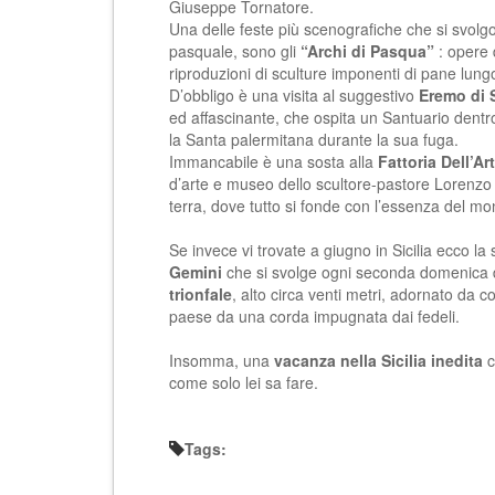
Giuseppe Tornatore.
Una delle feste più scenografiche che si svolgo
pasquale, sono gli
“Archi di Pasqua”
: opere 
riproduzioni di sculture imponenti di pane lungo
D’obbligo è una visita al suggestivo
Eremo di 
ed affascinante, che ospita un Santuario dentro
la Santa palermitana durante la sua fuga.
Immancabile è una sosta alla
Fattoria Dell’Ar
d’arte e museo dello scultore-pastore Lorenzo R
terra, dove tutto si fonde con l’essenza del mo
Se invece vi trovate a
giugno in Sicilia
ecco la 
Gemini
che si svolge ogni seconda domenica di
trionfale
, alto circa venti metri, adornato da co
paese da una corda impugnata dai fedeli.
Insomma, una
vacanza nella Sicilia inedita
c
come solo lei sa fare.
Tags: