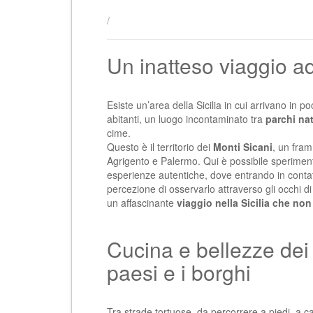
/
Un inatteso viaggio ad
Esiste un’area della Sicilia in cui arrivano in p
abitanti, un luogo incontaminato tra
parchi nat
cime.
Questo è il territorio dei
Monti Sicani
, un fra
Agrigento e Palermo. Qui è possibile sperimenta
esperienze autentiche, dove entrando in contatt
percezione di osservarlo attraverso gli occhi di c
un affascinante
viaggio nella Sicilia che non 
Cucina e bellezze dei
paesi e i borghi
Tra strade tortuose, da percorrere a piedi, a cava