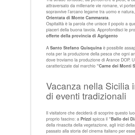
attraversato da millenarie vie romane, vi porterà
sopravvive l’arcano legame tra uomo e natura
Orientata di Monte Cammarata
.
Ospitalità è la parola che unisce il popolo a que
piaceri della buona tavola. Approfondisci le pr
offerte della provincia di Agrigento
A
Santo Stefano Quisquina
è possibile assap
nota per la produzione della pesca che ogni 
dove troviamo la produzione di Arance DOP. Una 
caratterizzate dal marchio
“Carne dei Monti 
Vacanza nella Sicilia i
di eventi tradizionali
Il visitatore che deciderà di scoprire questo lu
proprio fascino: a
Prizzi
spicca il
“Ballo dei D
della rinascita della vegetazione, agli inizi de
passato alla storia del cinema italiano per ess