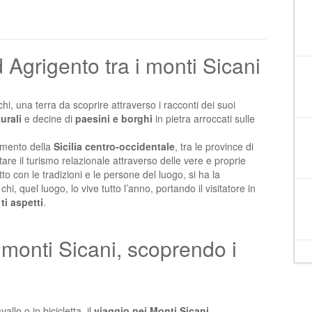
 Agrigento tra i monti Sicani
ochi, una terra da scoprire attraverso i racconti dei suoi
urali
e decine di
paesini e borghi
in pietra arroccati sulle
mmento della
Sicilia centro-occidentale
, tra le province di
re il turismo relazionale attraverso delle vere e proprie
o con le tradizioni e le persone del luogo, si ha la
hi, quel luogo, lo vive tutto l’anno, portando il visitatore in
ti aspetti
.
 monti Sicani, scoprendo i
llo o in bicicletta, il
viaggio nei Monti Sicani
,