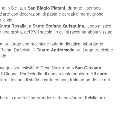
no in Sicilia, a
San Biagio Platani
, durante il periodo
d’arte con decorazioni di pasta e cereali e meravigliose
 le vie.
Santa Rosalia
, a
Santo Stefano Quisquina
, luogo mistico
 una grotta, del XVII secolo, in cui si racconta abbia vissuto
te
: un luogo che racchiude fattoria didattica, laboratorio
eina. Da brividi, il
Teatro Andromeda
, un luogo tra cielo e
ndo.
suggestiva festività di Gesù Nazareno a
San Giovanni
 Giugno. Particolarità di questa festa popolare è il
carro
lorati festoni di stoffa e carta crespa, trainato per le vie del
he è in grado di sorprendere ed emozionare il visitatore,