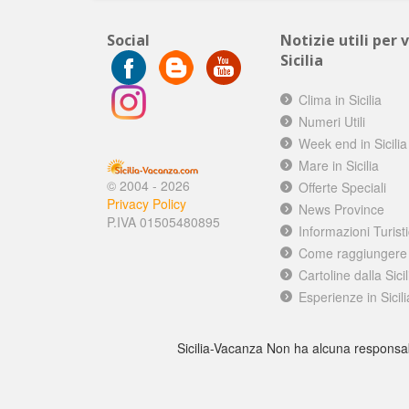
Social
Notizie utili per 
Sicilia
Clima in Sicilia
Numeri Utili
Week end in Sicilia
Mare in Sicilia
© 2004 - 2026
Offerte Speciali
Privacy Policy
News Province
P.IVA 01505480895
Informazioni Turist
Come raggiungere l
Cartoline dalla Sicil
Esperienze in Sicili
Sicilia-Vacanza Non ha alcuna responsabilit