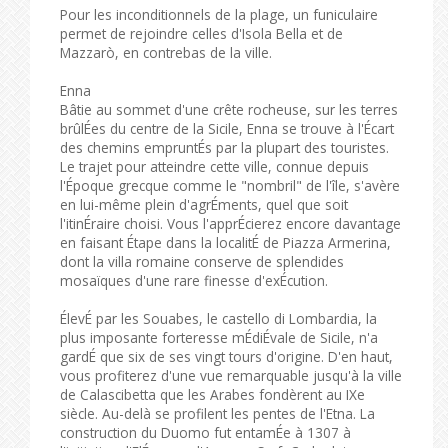
Pour les inconditionnels de la plage, un funiculaire
permet de rejoindre celles d'Isola Bella et de
Mazzarò, en contrebas de la ville.
Enna
Bâtie au sommet d'une crête rocheuse, sur les terres
brûlÉes du centre de la Sicile, Enna se trouve à l'Écart
des chemins empruntÉs par la plupart des touristes.
Le trajet pour atteindre cette ville, connue depuis
l'Époque grecque comme le "nombril" de l'île, s'avère
en lui-même plein d'agrÉments, quel que soit
l'itinÉraire choisi. Vous l'apprÉcierez encore davantage
en faisant Étape dans la localitÉ de Piazza Armerina,
dont la villa romaine conserve de splendides
mosaïques d'une rare finesse d'exÉcution.
ÉlevÉ par les Souabes, le castello di Lombardia, la
plus imposante forteresse mÉdiÉvale de Sicile, n'a
gardÉ que six de ses vingt tours d'origine. D'en haut,
vous profiterez d'une vue remarquable jusqu'à la ville
de Calascibetta que les Arabes fondèrent au IXe
siècle. Au-delà se profilent les pentes de l'Etna. La
construction du Duomo fut entamÉe à 1307 à