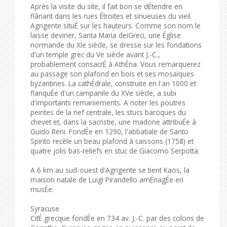
Après la visite du site, il fait bon se dÉtendre en
flânant dans les rues Étroites et sinueuses du vieil
Agrigente situÉ sur les hauteurs. Comme son nom le
laisse deviner, Santa Maria deiGreci, une Église
normande du XIe siècle, se dresse sur les fondations
d'un temple grec du Ve siècle avant J.-C.,
probablement consacrÉ à AthÉna. Vous remarquerez
au passage son plafond en bois et ses mosaïques
byzantines. La cathÉdrale, construite en l'an 1000 et
flanquÉe d'un campanile du XVe siècle, a subi
d'importants remaniements. A noter les poutres
peintes de la nef centrale, les stucs baroques du
chevet et, dans la sacristie, une madone attribuÉe à
Guido Reni. FondÉe en 1290, l'abbatiale de Santo
Spirito recèle un beau plafond à caissons (1758) et
quatre jolis bas-reliefs en stuc de Giacomo Serpotta.
A 6 km au sud-ouest d'Agrigente se tient Kaos, la
maison natale de Luigi Pirandello amÉnagÉe en
musÉe.
Syracuse
CitÉ grecque fondÉe en 734 av. J.-C. par des colons de