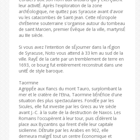
leur activitÉ. Après l'exploration de la zone
archÉologique, ne quittez pas Syracuse avant d'avoir
vu les catacombes de Saint-Jean. Cette nÉcropole
chrÉtienne souterraine s'organise autour du tombeau
de saint Marcien, premier Évêque de la ville, martyrisÉ
au IIIe siècle.
Si vous avez l'intention de sÉjourner dans la rÉgion
de Syracuse, Noto vous attend à 33 km au sud de la
ville. RayÉ de la carte par un tremblement de terre en
1693, ce bourg fut entièrement reconstruit dans une
unitÉ de style baroque.
Taormine
AgrippÉe aux flancs du mont Tauro, surplombant la
mer et le cratère de l'Etna, Taormine bÉnÉficie d'une
situation des plus spectaculaires. FondÉe par les
Sicules, elle fut investie par les Grecs au Ve siècle
avant J.-C. à la suite de la destruction de Naxos. Les
Romains l'occupèrent à leur tour, puis cÉdèrent la
place aux Byzantins qui firent d'elle leur capitale
sicilienne. DÉtruite par les Arabes en 902, elle
demeura malgrÉ tout un centre Économique et