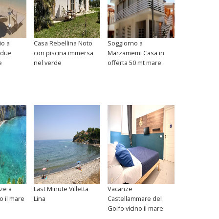
io a
Casa Rebellina Noto
Soggiorno a
 due
con piscina immersa
Marzamemi Casa in
e
nel verde
offerta 50 mt mare
ze a
Last Minute Villetta
Vacanze
no il mare
Lina
Castellammare del
Golfo vicino il mare