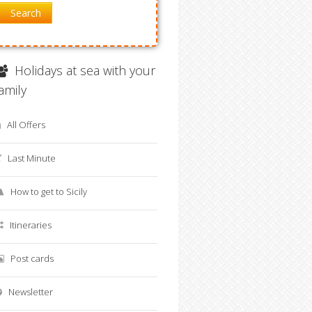
Search
Holidays at sea with your
family
All Offers
Last Minute
How to get to Sicily
Itineraries
Post cards
Newsletter