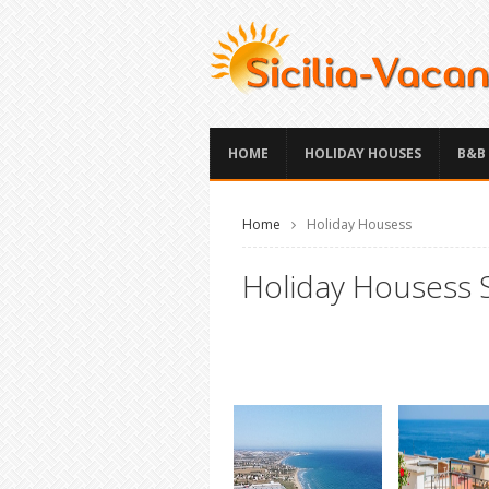
HOME
HOLIDAY HOUSES
B&B
Home
Holiday Housess
Holiday Housess Si