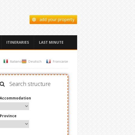
add your property
ITINERARIES
LAST MINUTE
Italiano
Deutsch
Francaise
Search structure
Accommodation
Province