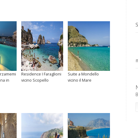
S
m
arzamemi
Residence I Faraglioni
Suite a Mondello
ina in
vicino Scopello
vicino il Mare
B