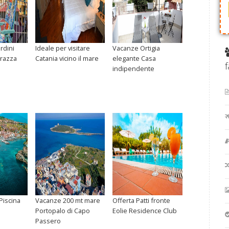
rdini
Ideale per visitare
Vacanze Ortigia
rrazza
Catania vicino il mare
elegante Casa
indipendente
 Piscina
Vacanze 200 mt mare
Offerta Patti fronte
Portopalo di Capo
Eolie Residence Club
Passero