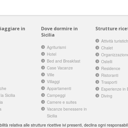
viaggiare in
Dove dormire in
Strutture ricet
Sicilia
Attività turistic
Agriturismi
Chalet
Hotel
Organizzazion
Bed and Breakfast
Ostelli
Case Vacanze
Residence
Ville
Ristoranti
Villaggi
Trasporti
iche
Appartamenti
Esperienze in 
a Sicilia
Campeggi
Diving
ia
Camere e suites
a
Vacanze benessere in
Sicilia
à relativa alle strutture ricettive ivi presenti, declina ogni responsabili