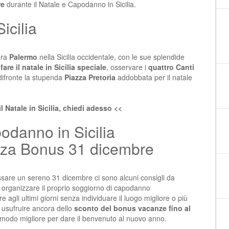
re
durante il
Natale e Capodanno in Sicilia
.
icilia
ora
Palermo
nella Sicilia occidentale, con le sue splendide
r
fare il natale in Sicilia speciale
, osservare i
quattro Canti
 difronte la stupenda
Piazza Pretoria
addobbata per il natale
il Natale in Sicilia, chiedi adesso <<
odanno in Sicilia
nza Bonus 31 dicembre
sare un sereno 31 dicembre ci sono alcuni consigli da
di organizzare il proprio soggiorno di capodanno
 agli ultimi giorni senza individuare il luogo migliore o più
e usufruire ancora dello
sconto del bonus vacanze fino al
 modo migliore per dare il benvenuto al nuovo anno.