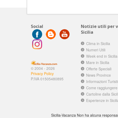
Social
Notizie utili per 
Sicilia
Clima in Sicilia
Numeri Utili
Week end in Sicilia
Mare in Sicilia
© 2004 - 2026
Offerte Speciali
Privacy Policy
News Province
P.IVA 01505480895
Informazioni Turist
Come raggiungere l
Cartoline dalla Sicil
Esperienze in Sicili
Sicilia-Vacanza Non ha alcuna responsabilit