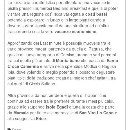
La forza e la caratteristica per affrontare una vacanze in
Sicilia presso i numerosi Bed and Breakfast è quella di poter
visitare una regione così ricca variegata a
costi bassi
potendola esplorare in lungo e in largo pianificando a
dovere i propri spostamenti da una struttura ad un’altra
trascorrendo così le vere
vacanze economiche
.
Approfittando dei
Last minute
è possibile muoversi tra le
varie province magari partendo da quella di Ragusa, che
grazie al nuovo aeroporto di Comiso, propone vari percorsi
tra cui quello più amato di
Montalbano
che passa da
Santa
Croce Camerina
e arriva nella splendida Modica o Ragusa
Ibla, dove volendo o meglio potendo si possono degustare
piatti tipici della tradizione creati dai migliori chef italiani, tra
cui quelli di Ciccio Sultano.
Altra provincia da non perdere è quella di Trapani che
continua ad essere tra le preferite durante i mesi più caldi,
grazie alle stupende
isole Egadi
e tutta la costa che parte
da
Marsala
per finire alle meraviglie di
San Vito Lo Capo
e
alla suggestiva
Erice
.
Tags: